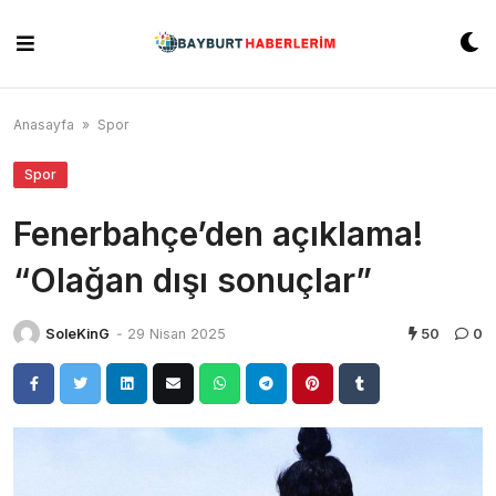
Skip
to
content
Anasayfa
»
Spor
Spor
Fenerbahçe’den açıklama!
“Olağan dışı sonuçlar”
SoleKinG
-
29 Nisan 2025
50
0