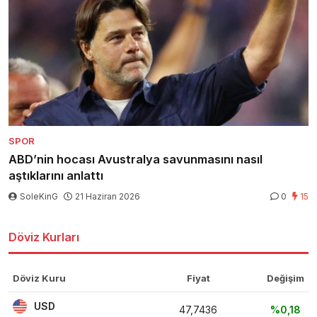
SPOR
ABD’nin hocası Avustralya savunmasını nasıl
aştıklarını anlattı
SoleKinG
21 Haziran 2026
0
15
Döviz Kurları
Döviz Kuru
Fiyat
Değişim
USD
47,7436
%0,18