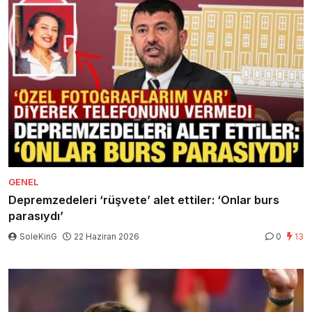
GENEL
Depremzedeleri ‘rüşvete’ alet ettiler: ‘Onlar burs
parasıydı’
SoleKinG
22 Haziran 2026
0
13