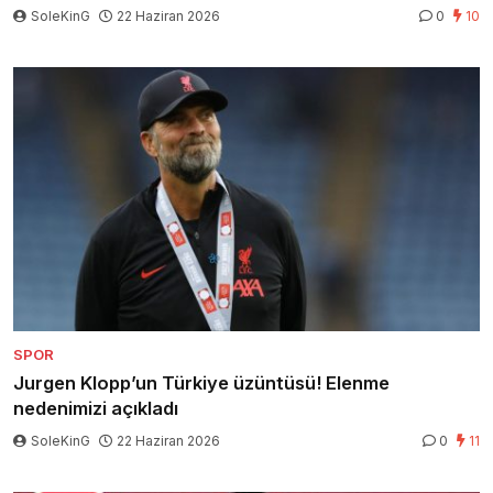
SoleKinG
22 Haziran 2026
0
10
SPOR
Jurgen Klopp’un Türkiye üzüntüsü! Elenme
nedenimizi açıkladı
SoleKinG
22 Haziran 2026
0
11