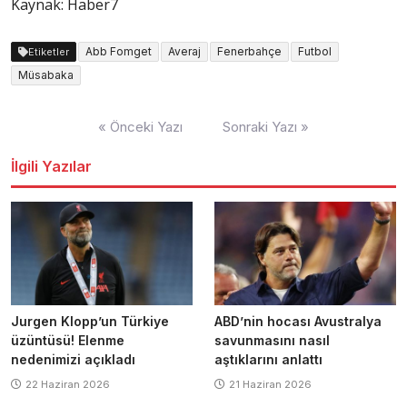
Kaynak: Haber7
Abb Fomget
Averaj
Fenerbahçe
Futbol
Etiketler
Müsabaka
Yazı
« Önceki Yazı
Sonraki Yazı »
dolaşımı
İlgili Yazılar
Jurgen Klopp’un Türkiye
ABD’nin hocası Avustralya
üzüntüsü! Elenme
savunmasını nasıl
nedenimizi açıkladı
aştıklarını anlattı
22 Haziran 2026
21 Haziran 2026