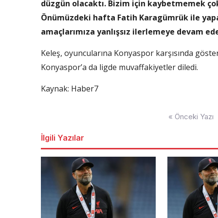
düzgün olacaktı. Bizim için kaybetmemek çok d
Önümüzdeki hafta Fatih Karagümrük ile yap
amaçlarımıza yanlışsız ilerlemeye devam ede
Keleş, oyuncularına Konyaspor karşısında göster
Konyaspor’a da ligde muvaffakiyetler diledi.
Kaynak: Haber7
Yazı
« Önceki Yazı
dolaşımı
İlgili Yazılar