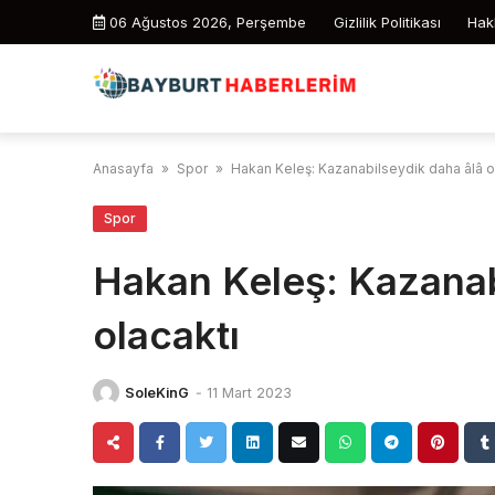
Skip
06 Ağustos 2026, Perşembe
Gizlilik Politikası
Hak
to
content
Anasayfa
»
Spor
»
Hakan Keleş: Kazanabilseydik daha âlâ o
Spor
Hakan Keleş: Kazanab
olacaktı
SoleKinG
-
11 Mart 2023