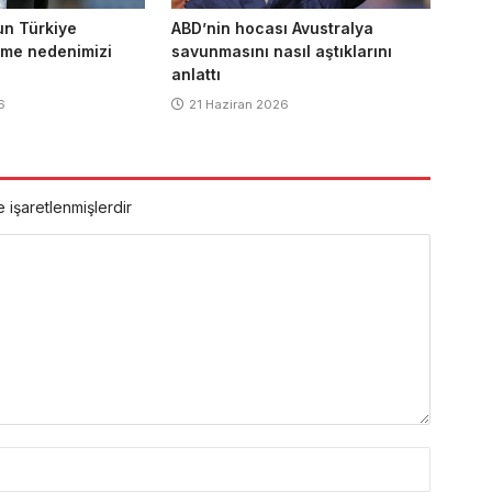
un Türkiye
ABD’nin hocası Avustralya
nme nedenimizi
savunmasını nasıl aştıklarını
anlattı
6
21 Haziran 2026
e işaretlenmişlerdir