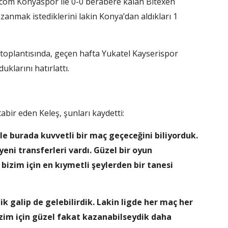
.com Konyaspor ile 0-0 berabere kalan Bitexen
anmak istediklerini lakin Konya’dan aldıkları 1
oplantısında, geçen hafta Yukatel Kayserispor
uklarını hatırlattı.
tabir eden Keleş, şunları kaydetti:
le burada kuvvetli bir maç geçeceğini biliyorduk.
yeni transferleri vardı. Güzel bir oyun
bizim için en kıymetli şeylerden bir tanesi
 galip de gelebilirdik. Lakin ligde her maç her
izim için güzel fakat kazanabilseydik daha