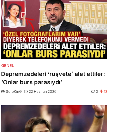
GENEL
Depremzedeleri ‘rüşvete’ alet ettiler:
‘Onlar burs parasıydı’
SoleKinG
22 Haziran 2026
0
12