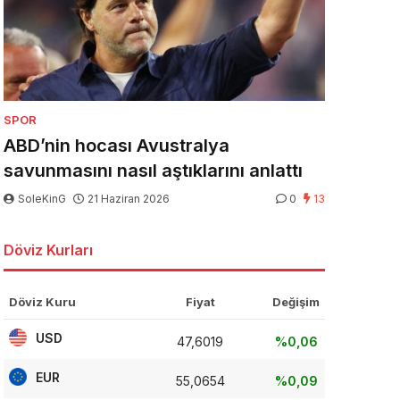
SPOR
ABD’nin hocası Avustralya
savunmasını nasıl aştıklarını anlattı
SoleKinG
21 Haziran 2026
0
13
Döviz Kurları
Döviz Kuru
Fiyat
Değişim
USD
47,6019
%0,06
EUR
55,0654
%0,09