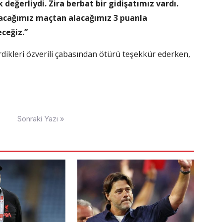
eğerliydi. Zira berbat bir gidişatımız vardı.
acağımız maçtan alacağımız 3 puanla
ceğiz.”
dikleri özverili çabasından ötürü teşekkür ederken,
Sonraki Yazı »