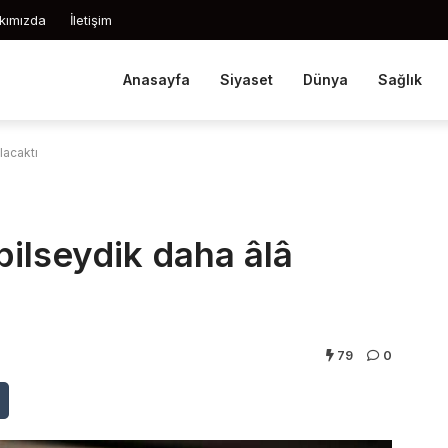
kımızda
İletişim
Anasayfa
Siyaset
Dünya
Sağlık
lacaktı
ilseydik daha âlâ
79
0