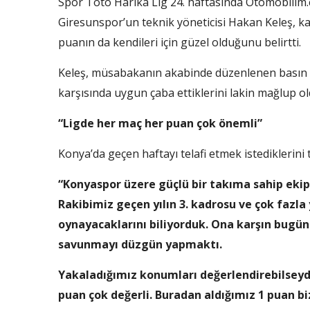
Spor Toto Harika Lig 24. haftasında Otomobilim
Giresunspor’un teknik yöneticisi Hakan Keleş, kaz
puanın da kendileri için güzel olduğunu belirtti.
Keleş, müsabakanın akabinde düzenlenen basın t
karşısında uygun çaba ettiklerini lakin mağlup old
“Ligde her maç her puan çok önemli”
Konya’da geçen haftayı telafi etmek istediklerini 
“Konyaspor üzere güçlü bir takıma sahip ekip
Rakibimiz geçen yılın 3. kadrosu ve çok fazla 
oynayacaklarını biliyorduk. Ona karşın bugün 
savunmayı düzgün yapmaktı.
Yakaladığımız konumları değerlendirebilseydik
puan çok değerli. Buradan aldığımız 1 puan b