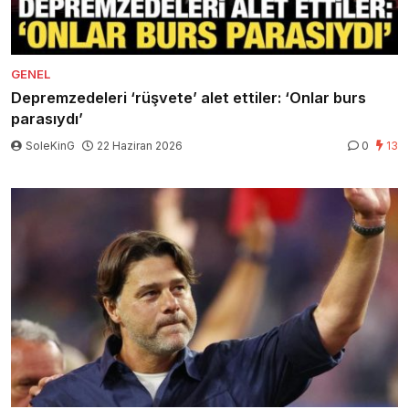
GENEL
Depremzedeleri ‘rüşvete’ alet ettiler: ‘Onlar burs
parasıydı’
SoleKinG
22 Haziran 2026
0
13