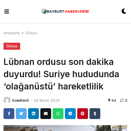
Skip
to
content
Anasayfa
»
Dünya
Dünya
Lübnan ordusu son dakika
duyurdu! Suriye hududunda
‘olağanüstü’ hareketlilik
SoleKinG
-
28 Nisan 2025
54
0