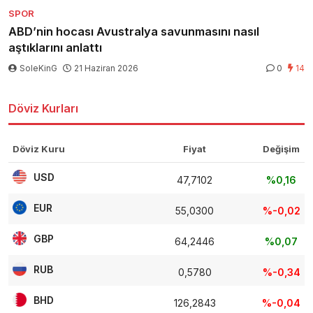
SPOR
ABD’nin hocası Avustralya savunmasını nasıl
aştıklarını anlattı
SoleKinG
21 Haziran 2026
0
14
Döviz Kurları
Döviz Kuru
Fiyat
Değişim
USD
47,7102
%0,16
EUR
55,0300
%-0,02
GBP
64,2446
%0,07
RUB
0,5780
%-0,34
BHD
126,2843
%-0,04