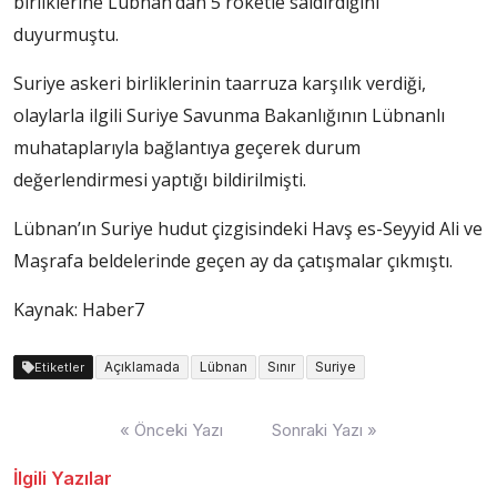
birliklerine Lübnan’dan 5 roketle saldırdığını
duyurmuştu.
Suriye askeri birliklerinin taarruza karşılık verdiği,
olaylarla ilgili Suriye Savunma Bakanlığının Lübnanlı
muhataplarıyla bağlantıya geçerek durum
değerlendirmesi yaptığı bildirilmişti.
Lübnan’ın Suriye hudut çizgisindeki Havş es-Seyyid Ali ve
Maşrafa beldelerinde geçen ay da çatışmalar çıkmıştı.
Kaynak: Haber7
Açıklamada
Lübnan
Sınır
Suriye
Etiketler
Yazı
« Önceki Yazı
Sonraki Yazı »
dolaşımı
İlgili Yazılar