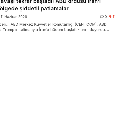
avaşı tekrar başladı! ABD ordusu İran’ı
ölgede şiddetli patlamalar
11 Haziran 2026
0
11
beri… ABD Merkez Kuvvetler Komutanlığı (CENTCOM), ABD
 Trump’ın talimatıyla İran’a hücum başlattıklarını duyurdu.
i patlamalar yaşanıyor.