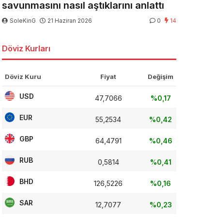
savunmasını nasıl aştıklarını anlattı
SoleKinG
21 Haziran 2026
0
14
Döviz Kurları
Döviz Kuru
Fiyat
Değişim
USD
47,7066
%0,17
EUR
55,2534
%0,42
GBP
64,4791
%0,46
RUB
0,5814
%0,41
BHD
126,5226
%0,16
SAR
12,7077
%0,23