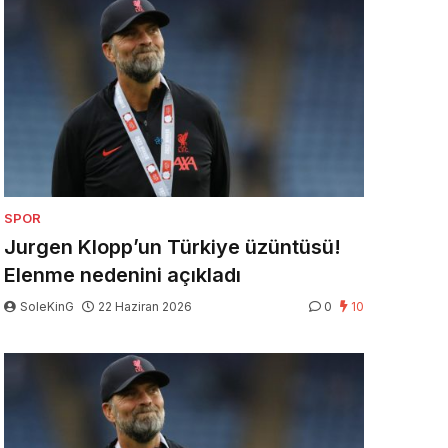
SPOR
Jurgen Klopp’un Türkiye üzüntüsü!
Elenme nedenini açıkladı
SoleKinG
22 Haziran 2026
0
10