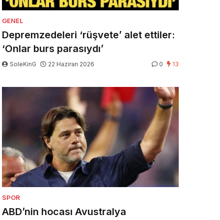
GENEL
Depremzedeleri ‘rüşvete’ alet ettiler:
‘Onlar burs parasıydı’
SoleKinG
22 Haziran 2026
0
13
SPOR
ABD’nin hocası Avustralya