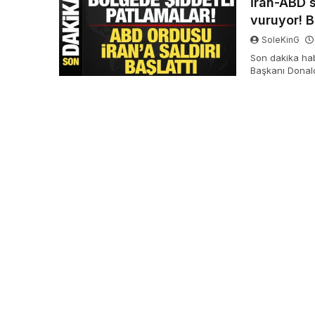
İran-ABD s
vuruyor! B
SoleKinG
Son dakika ha
Başkanı Donald
İran’da şiddetl