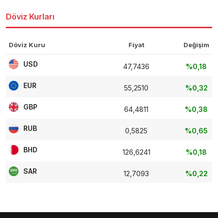
Döviz Kurları
Döviz Kuru
Fiyat
Değişim
USD
47,7436
%0,18
EUR
55,2510
%0,32
GBP
64,4811
%0,38
RUB
0,5825
%0,65
BHD
126,6241
%0,18
SAR
12,7093
%0,22