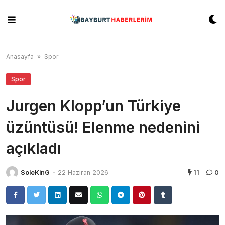
Skip
to
content
Anasayfa
»
Spor
Spor
Jurgen Klopp’un Türkiye
üzüntüsü! Elenme nedenini
açıkladı
SoleKinG
-
22 Haziran 2026
11
0