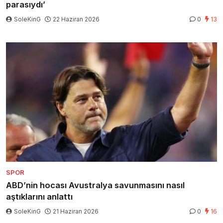
parasıydı’
SoleKinG
22 Haziran 2026
0
13
SPOR
ABD’nin hocası Avustralya savunmasını nasıl
aştıklarını anlattı
SoleKinG
21 Haziran 2026
0
16