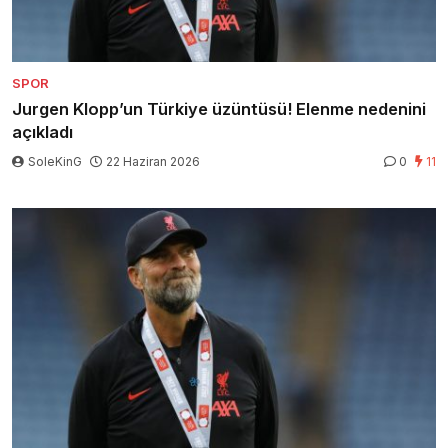
SPOR
Jurgen Klopp’un Türkiye üzüntüsü! Elenme nedenini
açıkladı
SoleKinG
22 Haziran 2026
0
11