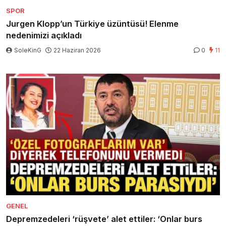
SPOR
Jurgen Klopp’un Türkiye üzüntüsü! Elenme
nedenimizi açıkladı
SoleKinG
22 Haziran 2026
0
11
GENEL
Depremzedeleri ‘rüşvete’ alet ettiler: ‘Onlar burs