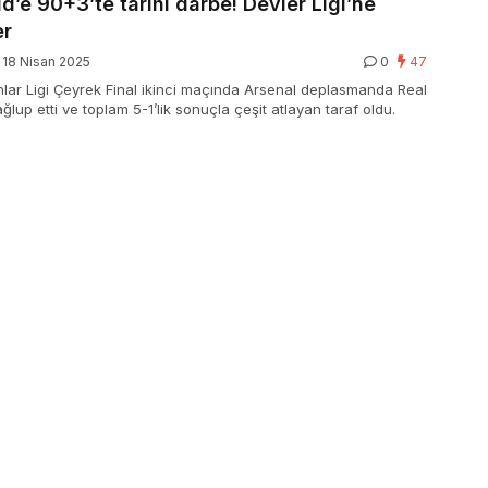
d’e 90+3’te tarihi darbe! Devler Ligi’ne
er
18 Nisan 2025
0
47
ar Ligi Çeyrek Final ikinci maçında Arsenal deplasmanda Real
ğlup etti ve toplam 5-1’lik sonuçla çeşit atlayan taraf oldu.