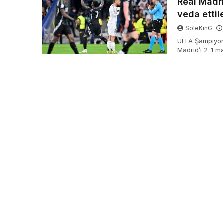
Real Madri
veda ettil
SoleKinG
UEFA Şampiyonl
Madrid’i 2-1 ma