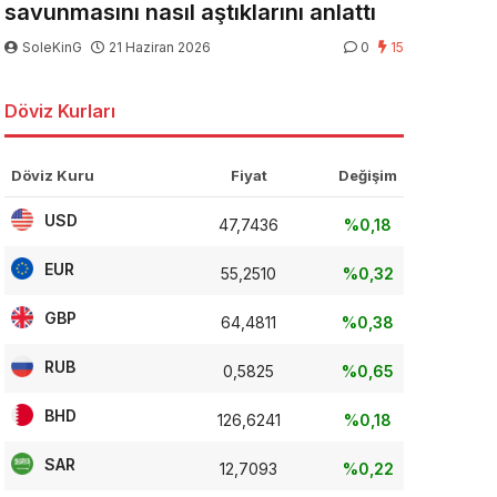
savunmasını nasıl aştıklarını anlattı
SoleKinG
21 Haziran 2026
0
15
Döviz Kurları
Döviz Kuru
Fiyat
Değişim
USD
47,7436
%0,18
EUR
55,2510
%0,32
GBP
64,4811
%0,38
RUB
0,5825
%0,65
BHD
126,6241
%0,18
SAR
12,7093
%0,22