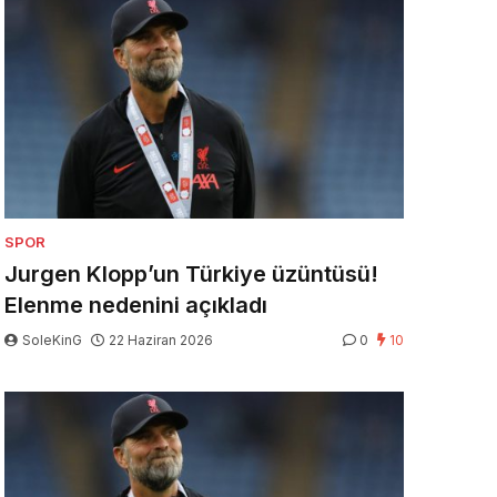
SPOR
Jurgen Klopp’un Türkiye üzüntüsü!
Elenme nedenini açıkladı
SoleKinG
22 Haziran 2026
0
10