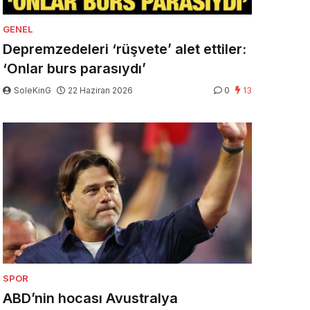
GENEL
Depremzedeleri ‘rüşvete’ alet ettiler:
‘Onlar burs parasıydı’
SoleKinG
22 Haziran 2026
0
13
SPOR
ABD’nin hocası Avustralya