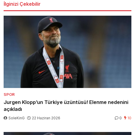
İlginizi Çekebilir
SPOR
Jurgen Klopp’un Türkiye üzüntüsü! Elenme nedenini
açıkladı
SoleKinG
22 Haziran 2026
0
10