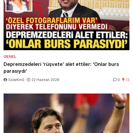
GENEL
Depremzedeleri ‘rüşvete’ alet ettiler: ‘Onlar burs
parasıydı’
SoleKinG
22 Haziran 2026
0
13