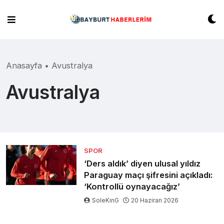
Skip
to
content
Anasayfa
•
Avustralya
Avustralya
SPOR
‘Ders aldık’ diyen ulusal yıldız
Paraguay maçı şifresini açıkladı:
‘Kontrollü oynayacağız’
SoleKinG
20 Haziran 2026