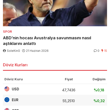
SPOR
ABD’nin hocası Avustralya savunmasını nasıl
aştıklarını anlattı
SoleKinG
21 Haziran 2026
0
15
Döviz Kurları
Döviz Kuru
Fiyat
Değişim
USD
47,7436
%0,18
EUR
55,2510
%0,32