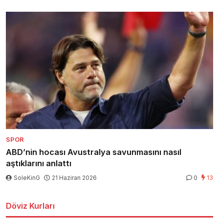
SPOR
ABD’nin hocası Avustralya savunmasını nasıl
aştıklarını anlattı
SoleKinG
21 Haziran 2026
0
13
Döviz Kurları