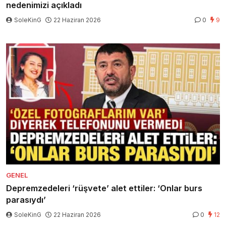
nedenimizi açıkladı
SoleKinG
22 Haziran 2026
0
9
GENEL
Depremzedeleri ‘rüşvete’ alet ettiler: ‘Onlar burs
parasıydı’
SoleKinG
22 Haziran 2026
0
12