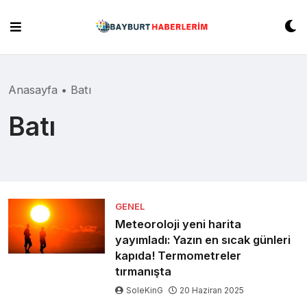
Skip
to
content
Anasayfa
•
Batı
Batı
GENEL
Meteoroloji yeni harita
yayımladı: Yazın en sıcak günleri
kapıda! Termometreler
tırmanışta
SoleKinG
20 Haziran 2025