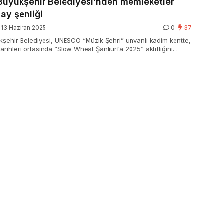
 Büyükşehir Belediyesi’nden memleketler
ay şenliği
13 Haziran 2025
0
37
kşehir Belediyesi, UNESCO “Müzik Şehri” unvanlı kadim kentte,
arihleri ortasında “Slow Wheat Şanlıurfa 2025” aktifliğini