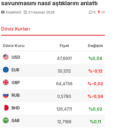
savunmasını nasıl aştıklarını anlattı
SoleKinG
21 Haziran 2026
0
14
Döviz Kurları
Döviz Kuru
Fiyat
Değişim
USD
47,6931
%0,04
EUR
55,1212
%-0,12
GBP
64,4756
%-0,02
RUB
0,5780
%-0,34
BHD
126,4711
%0,02
SAR
12,7166
%0,11