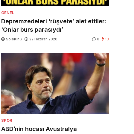
GENEL
Depremzedeleri ‘rüşvete’ alet ettiler:
‘Onlar burs parasıydı’
SoleKinG
22 Haziran 2026
0
13
SPOR
ABD’nin hocası Avustralya