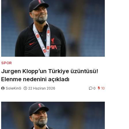
SPOR
Jurgen Klopp’un Türkiye üzüntüsü!
Elenme nedenini açıkladı
SoleKinG
22 Haziran 2026
0
10