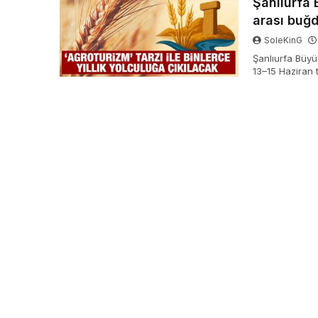
Şanlıurfa
arası buğd
SoleKinG
Şanlıurfa Büyü
13–15 Haziran t
düzenliyor.