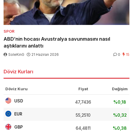
SPOR
ABD’nin hocası Avustralya savunmasını nasıl
aştıklarını anlattı
SoleKinG
21 Haziran 2026
0
15
Döviz Kurları
Döviz Kuru
Fiyat
Değişim
USD
47,7436
%0,18
EUR
55,2510
%0,32
GBP
64,4811
%0,38