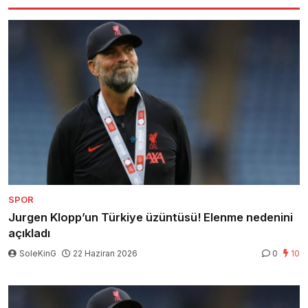
SPOR
Jurgen Klopp’un Türkiye üzüntüsü! Elenme nedenini
açıkladı
SoleKinG
22 Haziran 2026
0
10