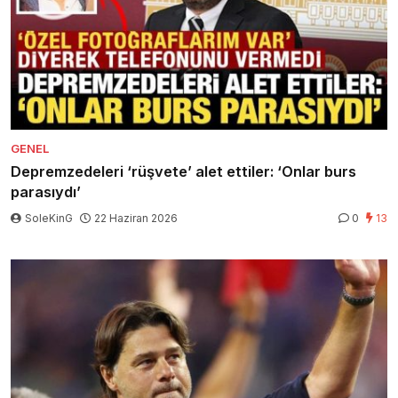
GENEL
Depremzedeleri ‘rüşvete’ alet ettiler: ‘Onlar burs
parasıydı’
SoleKinG
22 Haziran 2026
0
13