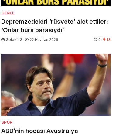
GENEL
Depremzedeleri ‘rüşvete’ alet ettiler:
‘Onlar burs parasıydı’
SoleKinG
22 Haziran 2026
0
13
SPOR
ABD’nin hocası Avustralya