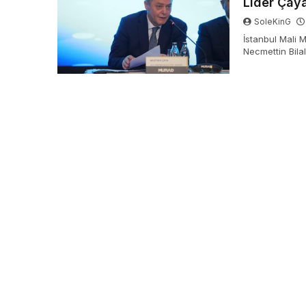
Lider Çaya
SoleKinG
İstanbul Mali 
Necmettin Bilal
Teşekküller Va