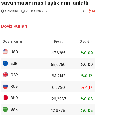
savunmasını nasıl aştıklarını anlattı
SoleKinG
21 Haziran 2026
0
14
Döviz Kurları
Döviz Kuru
Fiyat
Değişim
USD
47,6285
%0,09
EUR
55,0750
%0,00
GBP
64,2143
%0,12
RUB
0,5790
%-1,17
BHD
126,2987
%0,08
SAR
12,6779
%0,08