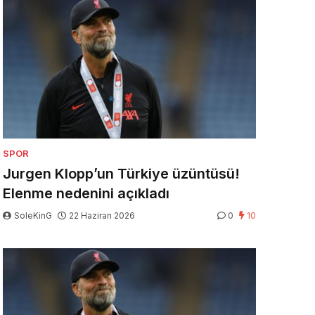
SPOR
Jurgen Klopp’un Türkiye üzüntüsü!
Elenme nedenini açıkladı
SoleKinG
22 Haziran 2026
0
10