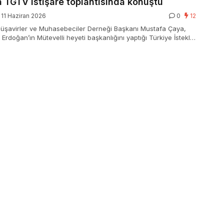
 TGTV istişare toplantısında konuştu
11 Haziran 2026
0
12
Müşavirler ve Muhasebeciler Derneği Başkanı Mustafa Çaya,
 Erdoğan’ın Mütevelli heyeti başkanlığını yaptığı Türkiye İstekli
kfı’nın (TGTV) istişare toplantısında konuştu.