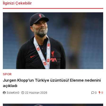
İlginizi Çekebilir
SPOR
Jurgen Klopp’un Türkiye üzüntüsü! Elenme nedenini
açıkladı
SoleKinG
22 Haziran 2026
0
9