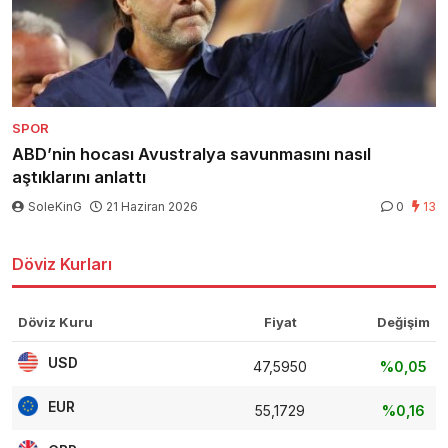
SPOR
ABD’nin hocası Avustralya savunmasını nasıl
aştıklarını anlattı
SoleKinG
21 Haziran 2026
0
13
Döviz Kurları
Döviz Kuru
Fiyat
Değişim
USD
47,5950
%0,05
EUR
55,1729
%0,16