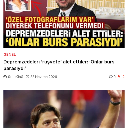
GENEL
Depremzedeleri ‘rüşvete’ alet ettiler: ‘Onlar burs
parasıydı’
SoleKinG
22 Haziran 2026
0
12