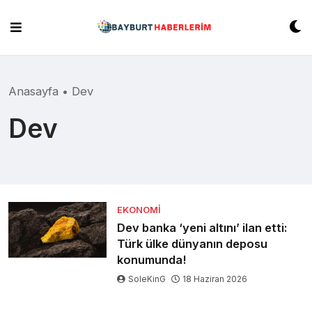
Skip
to
content
Anasayfa
•
Dev
Dev
EKONOMI
Dev banka ‘yeni altını’ ilan etti:
Türk ülke dünyanın deposu
konumunda!
SoleKinG
18 Haziran 2026