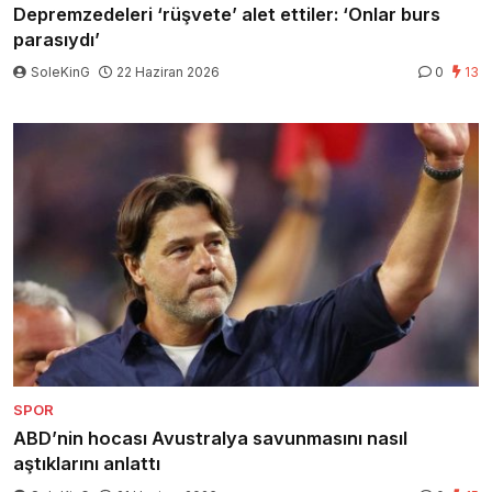
Depremzedeleri ‘rüşvete’ alet ettiler: ‘Onlar burs
parasıydı’
SoleKinG
22 Haziran 2026
0
13
SPOR
ABD’nin hocası Avustralya savunmasını nasıl
aştıklarını anlattı