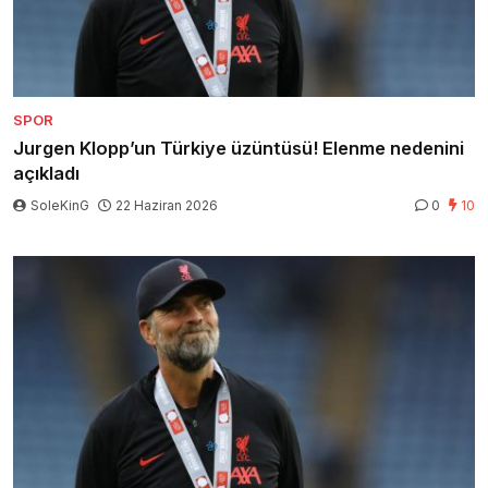
SPOR
Jurgen Klopp’un Türkiye üzüntüsü! Elenme nedenini
açıkladı
SoleKinG
22 Haziran 2026
0
10