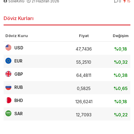
SoleKinG
21 Haziran 2026
0
15
Döviz Kurları
Döviz Kuru
Fiyat
Değişim
USD
47,7436
%0,18
EUR
55,2510
%0,32
GBP
64,4811
%0,38
RUB
0,5825
%0,65
BHD
126,6241
%0,18
SAR
12,7093
%0,22