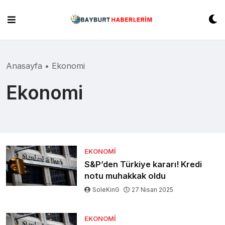
Skip
to
content
Anasayfa
•
Ekonomi
Ekonomi
EKONOMI
S&P’den Türkiye kararı! Kredi
notu muhakkak oldu
SoleKinG
27 Nisan 2025
EKONOMI