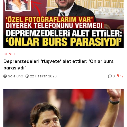
GENEL
Depremzedeleri ‘rüşvete’ alet ettiler: ‘Onlar burs
parasıydı’
SoleKinG
22 Haziran 2026
0
12