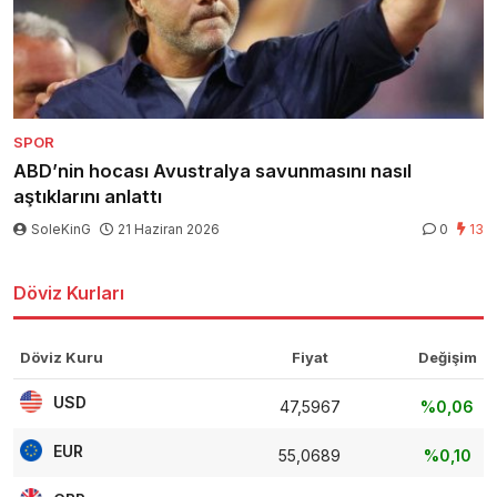
SPOR
ABD’nin hocası Avustralya savunmasını nasıl
aştıklarını anlattı
SoleKinG
21 Haziran 2026
0
13
Döviz Kurları
Döviz Kuru
Fiyat
Değişim
USD
47,5967
%0,06
EUR
55,0689
%0,10