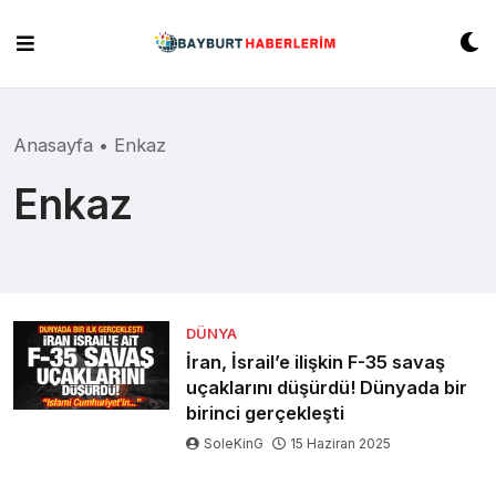
Skip
to
content
Anasayfa
•
Enkaz
Enkaz
DÜNYA
İran, İsrail’e ilişkin F-35 savaş
uçaklarını düşürdü! Dünyada bir
birinci gerçekleşti
SoleKinG
15 Haziran 2025