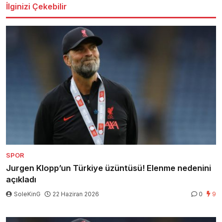
İlginizi Çekebilir
SPOR
Jurgen Klopp’un Türkiye üzüntüsü! Elenme nedenini
açıkladı
SoleKinG
22 Haziran 2026
0
9