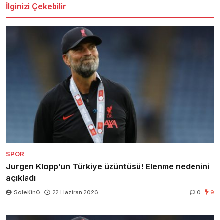
İlginizi Çekebilir
SPOR
Jurgen Klopp’un Türkiye üzüntüsü! Elenme nedenini
açıkladı
SoleKinG
22 Haziran 2026
0
9