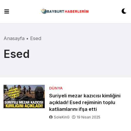
Skip
to
content
Anasayfa
•
Esed
Esed
DÜNYA
Suriyeli mezar kazıcısı kimliğini
açıkladı! Esed rejiminin toplu
katliamlarını ifşa etti
SoleKinG
19 Nisan 2025