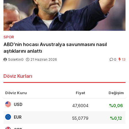
SPOR
ABD’nin hocası Avustralya savunmasını nasıl
aştıklarını anlattı
SoleKinG
21 Haziran 2026
0
13
Döviz Kurları
Döviz Kuru
Fiyat
Değişim
USD
47,6004
%0,06
EUR
55,0779
%0,12