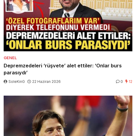
GENEL
Depremzedeleri ‘rüşvete’ alet ettiler: ‘Onlar burs
parasıydı’
SoleKinG
22 Haziran 2026
0
12