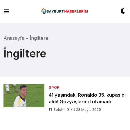
Skip
to
content
Anasayfa
•
İngiltere
İngiltere
SPOR
41 yaşındaki Ronaldo 35. kupasını
aldı! Gözyaşlarını tutamadı
SoleKinG
23 Mayıs 2026