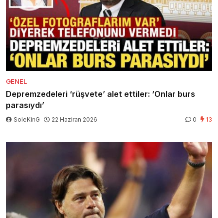
GENEL
Depremzedeleri ‘rüşvete’ alet ettiler: ‘Onlar burs
parasıydı’
SoleKinG
22 Haziran 2026
0
13