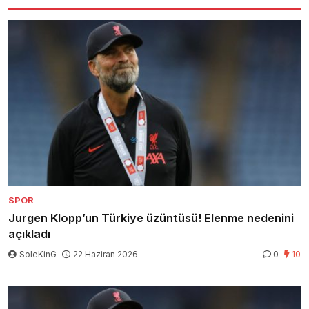
SPOR
Jurgen Klopp’un Türkiye üzüntüsü! Elenme nedenini
açıkladı
SoleKinG
22 Haziran 2026
0
10