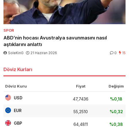
SPOR
ABD’nin hocası Avustralya savunmasını nasıl
aştıklarını anlattı
SoleKinG
21 Haziran 2026
0
15
Döviz Kurları
Döviz Kuru
Fiyat
Değişim
USD
47,7436
%0,18
EUR
55,2510
%0,32
GBP
64,4811
%0,38