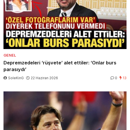
GENEL
Depremzedeleri ‘rüşvete’ alet ettiler: ‘Onlar burs
parasıydı’
SoleKinG
22 Haziran 2026
0
13