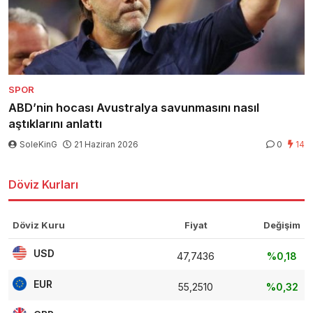
SPOR
ABD’nin hocası Avustralya savunmasını nasıl
aştıklarını anlattı
SoleKinG
21 Haziran 2026
0
14
Döviz Kurları
Döviz Kuru
Fiyat
Değişim
USD
47,7436
%0,18
EUR
55,2510
%0,32