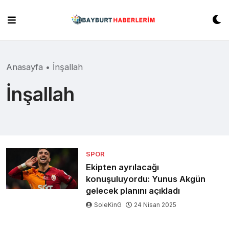
Skip
to
content
Anasayfa
•
İnşallah
İnşallah
SPOR
Ekipten ayrılacağı
konuşuluyordu: Yunus Akgün
gelecek planını açıkladı
SoleKinG
24 Nisan 2025