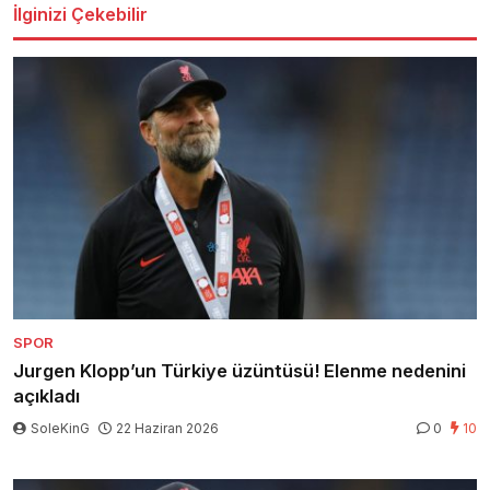
İlginizi Çekebilir
SPOR
Jurgen Klopp’un Türkiye üzüntüsü! Elenme nedenini
açıkladı
SoleKinG
22 Haziran 2026
0
10