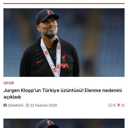
SPOR
Jurgen Klopp’un Türkiye üzüntüsü! Elenme nedenini
açıkladı
SoleKinG
22 Haziran 2026
0
10