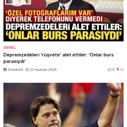
GENEL
Depremzedeleri ‘rüşvete’ alet ettiler: ‘Onlar burs
parasıydı’
SoleKinG
22 Haziran 2026
0
13