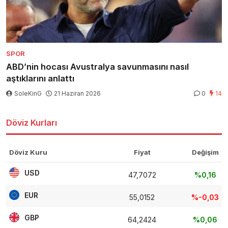
SPOR
ABD’nin hocası Avustralya savunmasını nasıl
aştıklarını anlattı
SoleKinG
21 Haziran 2026
0
14
Döviz Kurları
Döviz Kuru
Fiyat
Değişim
USD
47,7072
%0,16
EUR
55,0152
%-0,03
GBP
64,2424
%0,06