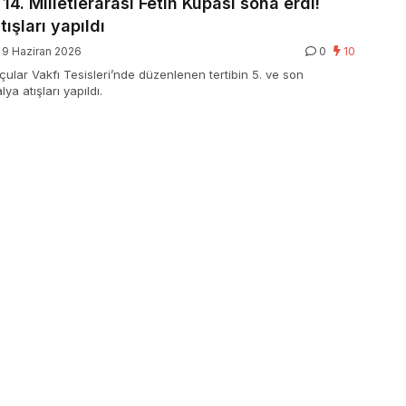
14. Milletlerarası Fetih Kupası sona erdi!
ışları yapıldı
9 Haziran 2026
0
10
lar Vakfı Tesisleri’nde düzenlenen tertibin 5. ve son
a atışları yapıldı.