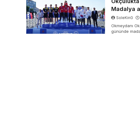
Okçulukta 
Madalya at
SoleKinG
Okmeydanı Okçu
gününde madaly