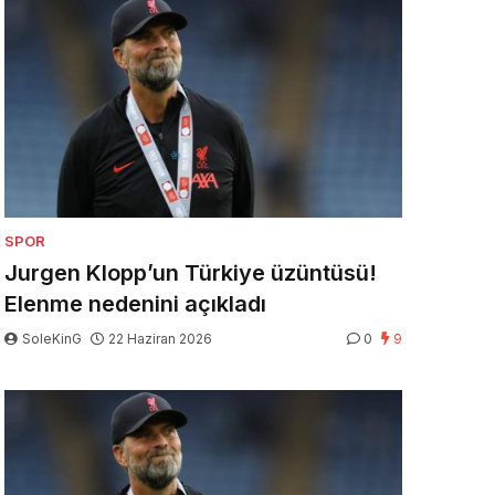
SPOR
Jurgen Klopp’un Türkiye üzüntüsü!
Elenme nedenini açıkladı
SoleKinG
22 Haziran 2026
0
9