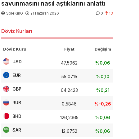
savunmasını nasıl aştıklarını anlattı
SoleKinG
21 Haziran 2026
0
13
Döviz Kurları
Döviz Kuru
Fiyat
Değişim
USD
47,5962
%0,06
EUR
55,0715
%0,10
GBP
64,2423
%0,21
RUB
0,5846
%-0,26
BHD
126,2365
%0,06
SAR
12,6752
%0,06