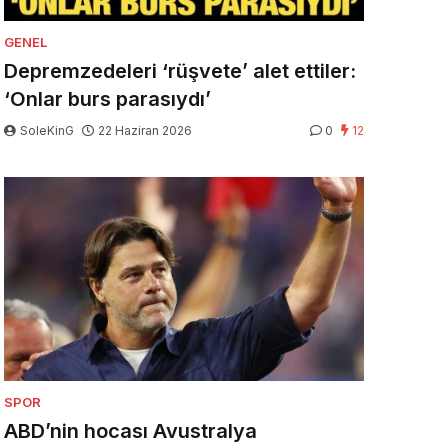
GENEL
Depremzedeleri ‘rüşvete’ alet ettiler:
‘Onlar burs parasıydı’
SoleKinG
22 Haziran 2026
0
12
SPOR
ABD’nin hocası Avustralya