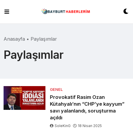
Skip
to
content
Anasayfa
•
Paylaşımlar
Paylaşımlar
GENEL
Provokatif Rasim Ozan
Kütahyalı’nın “CHP’ye kayyum”
savı yalanlandı, soruşturma
açıldı
SoleKinG
18 Nisan 2025