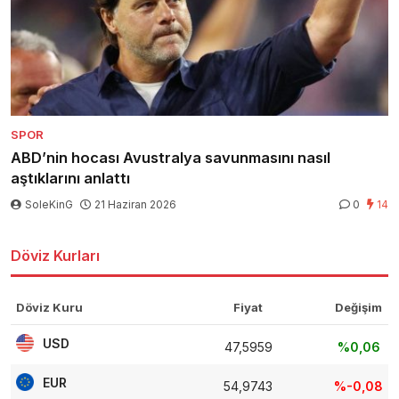
SPOR
ABD’nin hocası Avustralya savunmasını nasıl
aştıklarını anlattı
SoleKinG
21 Haziran 2026
0
14
Döviz Kurları
Döviz Kuru
Fiyat
Değişim
USD
47,5959
%0,06
EUR
54,9743
%-0,08