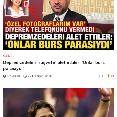
GENEL
Depremzedeleri ‘rüşvete’ alet ettiler: ‘Onlar burs
parasıydı’
SoleKinG
22 Haziran 2026
0
13