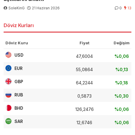
SoleKinG
21 Haziran 2026
0
13
Döviz Kurları
Döviz Kuru
Fiyat
Değişim
USD
47,6004
%0,06
EUR
55,0864
%0,13
GBP
64,2244
%0,18
RUB
0,5873
%0,30
BHD
126,2476
%0,06
SAR
12,6746
%0,06