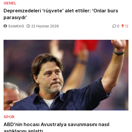
GENEL
Depremzedeleri ‘rüşvete’ alet ettiler: ‘Onlar burs
parasıydı’
SoleKinG
22 Haziran 2026
0
12
SPOR
ABD’nin hocası Avustralya savunmasını nasıl
aştıklarını anlattı