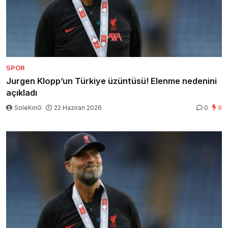
SPOR
Jurgen Klopp’un Türkiye üzüntüsü! Elenme nedenini
açıkladı
SoleKinG
22 Haziran 2026
0
9