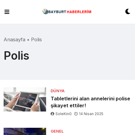
Skip
to
content
Anasayfa
•
Polis
Polis
DÜNYA
Tabletlerini alan annelerini polise
şikayet ettiler!
SoleKinG
14 Nisan 2025
GENEL