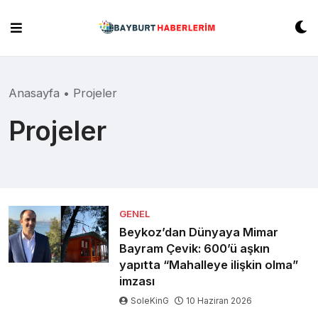
Skip
to
content
Anasayfa
•
Projeler
Projeler
GENEL
Beykoz’dan Dünyaya Mimar
Bayram Çevik: 600’ü aşkın
yapıtta “Mahalleye ilişkin olma”
imzası
SoleKinG
10 Haziran 2026