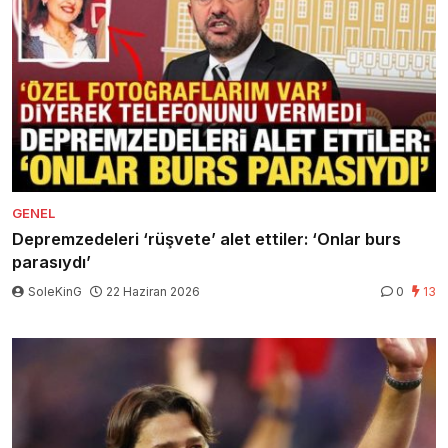
GENEL
Depremzedeleri ‘rüşvete’ alet ettiler: ‘Onlar burs
parasıydı’
SoleKinG
22 Haziran 2026
0
13