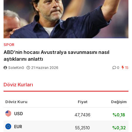
SPOR
ABD’nin hocası Avustralya savunmasını nasıl
aştıklarını anlattı
SoleKinG
21 Haziran 2026
0
15
Döviz Kurları
Döviz Kuru
Fiyat
Değişim
USD
47,7436
%0,18
EUR
55,2510
%0,32