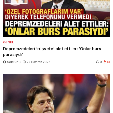
GENEL
Depremzedeleri ‘rüşvete’ alet ettiler: ‘Onlar burs
parasıydı’
SoleKinG
22 Haziran 2026
0
13