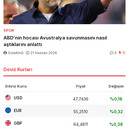
SPOR
ABD’nin hocası Avustralya savunmasını nasıl
aştıklarını anlattı
SoleKinG
21 Haziran 2026
0
15
Döviz Kurları
Döviz Kuru
Fiyat
Değişim
USD
47,7436
%0,18
EUR
55,2510
%0,32
GBP
64,4811
%0,38