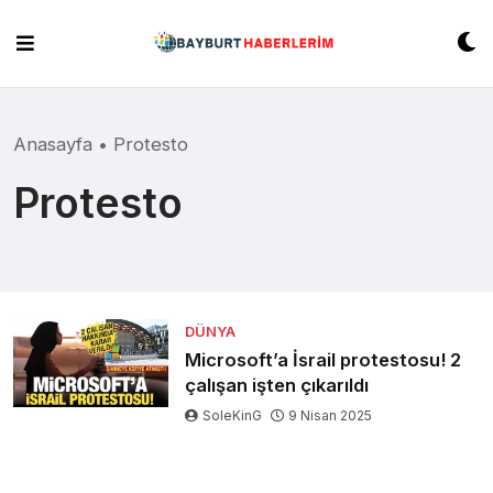
Skip
to
content
Anasayfa
•
Protesto
Protesto
DÜNYA
Microsoft’a İsrail protestosu! 2
çalışan işten çıkarıldı
SoleKinG
9 Nisan 2025