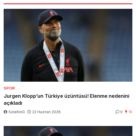
SPOR
Jurgen Klopp’un Türkiye üzüntüsü! Elenme nedenini
açıkladı
SoleKinG
22 Haziran 2026
0
10