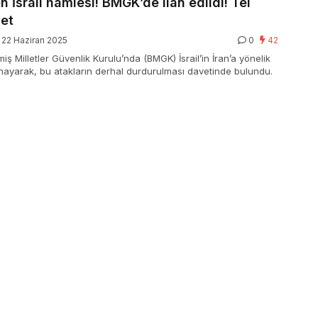
n İsrail hamlesi! BMGK’de ilan edildi! Tel
vet
22 Haziran 2025
0
42
miş Milletler Güvenlik Kurulu’nda (BMGK) İsrail’in İran’a yönelik
kınayarak, bu atakların derhal durdurulması davetinde bulundu.