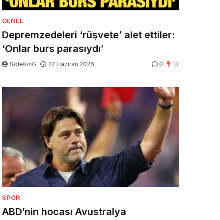
GENEL
Depremzedeleri ‘rüşvete’ alet ettiler:
‘Onlar burs parasıydı’
SoleKinG
22 Haziran 2026
0
13
SPOR
ABD’nin hocası Avustralya