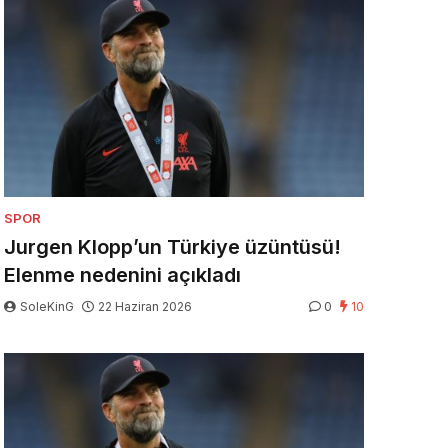
SPOR
Jurgen Klopp’un Türkiye üzüntüsü!
Elenme nedenini açıkladı
SoleKinG
22 Haziran 2026
0
10