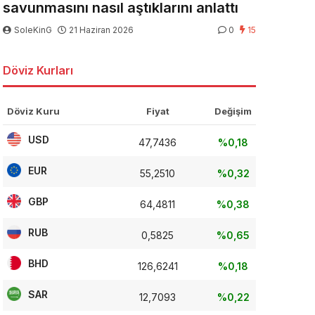
savunmasını nasıl aştıklarını anlattı
SoleKinG
21 Haziran 2026
0
15
Döviz Kurları
Döviz Kuru
Fiyat
Değişim
USD
47,7436
%0,18
EUR
55,2510
%0,32
GBP
64,4811
%0,38
RUB
0,5825
%0,65
BHD
126,6241
%0,18
SAR
12,7093
%0,22