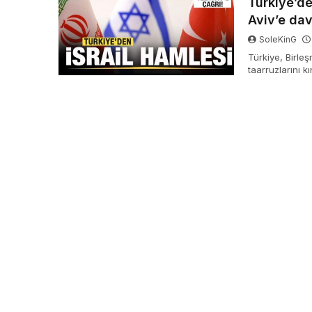
Türkiye’de
Aviv’e da
SoleKinG
Türkiye, Birleş
taarruzlarını 