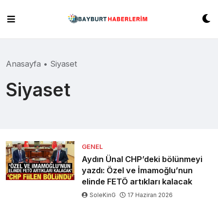
Skip
to
content
Anasayfa
•
Siyaset
Siyaset
GENEL
Aydın Ünal CHP’deki bölünmeyi
yazdı: Özel ve İmamoğlu’nun
elinde FETÖ artıkları kalacak
SoleKinG
17 Haziran 2026