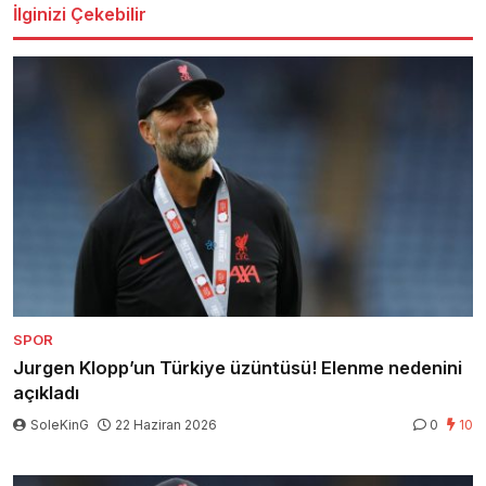
İlginizi Çekebilir
SPOR
Jurgen Klopp’un Türkiye üzüntüsü! Elenme nedenini
açıkladı
SoleKinG
22 Haziran 2026
0
10