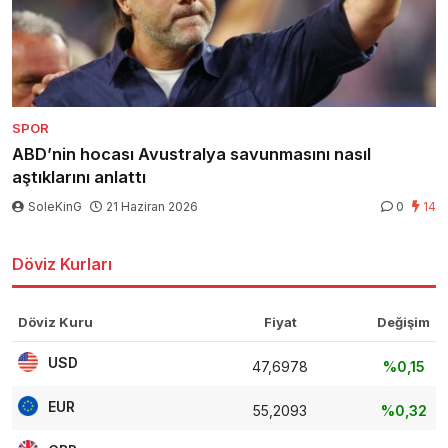
SPOR
ABD’nin hocası Avustralya savunmasını nasıl
aştıklarını anlattı
SoleKinG
21 Haziran 2026
0
14
Döviz Kurları
Döviz Kuru
Fiyat
Değişim
USD
47,6978
%0,15
EUR
55,2093
%0,32