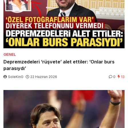
GENEL
Depremzedeleri ‘rüşvete’ alet ettiler: ‘Onlar burs
parasıydı’
SoleKinG
22 Haziran 2026
0
13