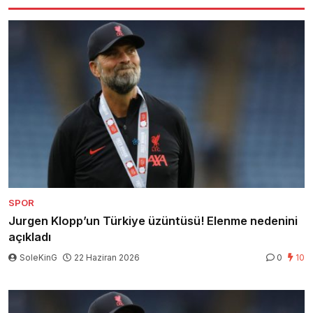
SPOR
Jurgen Klopp’un Türkiye üzüntüsü! Elenme nedenini
açıkladı
SoleKinG
22 Haziran 2026
0
10