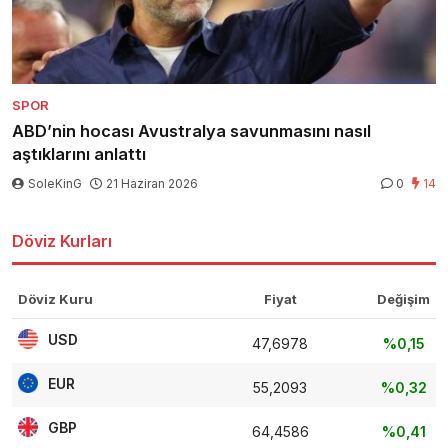
SPOR
ABD’nin hocası Avustralya savunmasını nasıl
aştıklarını anlattı
SoleKinG
21 Haziran 2026
0
14
Döviz Kurları
Döviz Kuru
Fiyat
Değişim
USD
47,6978
%0,15
EUR
55,2093
%0,32
GBP
64,4586
%0,41