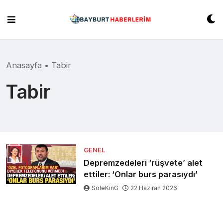
Skip
to
content
Anasayfa
•
Tabir
Tabir
GENEL
Depremzedeleri ‘rüşvete’ alet
ettiler: ‘Onlar burs parasıydı’
SoleKinG
22 Haziran 2026