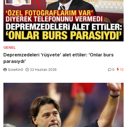
GENEL
Depremzedeleri ‘rüşvete’ alet ettiler: ‘Onlar burs
parasıydı’
SoleKinG
22 Haziran 2026
0
13