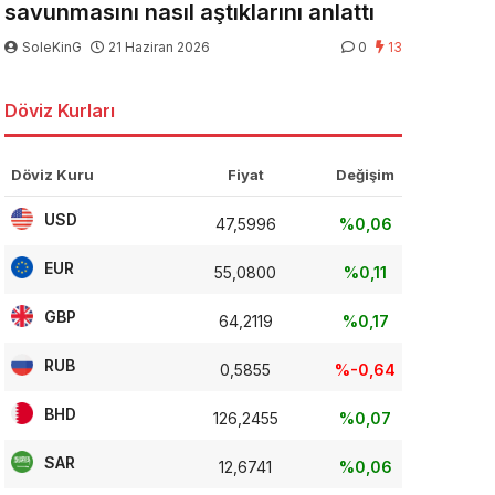
savunmasını nasıl aştıklarını anlattı
SoleKinG
21 Haziran 2026
0
13
Döviz Kurları
Döviz Kuru
Fiyat
Değişim
USD
47,5996
%0,06
EUR
55,0800
%0,11
GBP
64,2119
%0,17
RUB
0,5855
%-0,64
BHD
126,2455
%0,07
SAR
12,6741
%0,06