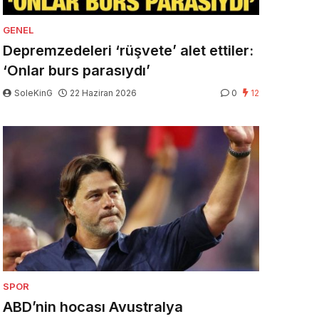
GENEL
Depremzedeleri ‘rüşvete’ alet ettiler:
‘Onlar burs parasıydı’
SoleKinG
22 Haziran 2026
0
12
SPOR
ABD’nin hocası Avustralya