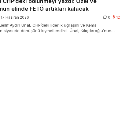
l CHP’deki bölünmeyi yazdı: Özel ve
un elinde FETÖ artıkları kalacak
17 Haziran 2026
0
12
llif Aydın Ünal, CHP’deki liderlik uğraşını ve Kemal
un siyasete dönüşünü kıymetlendirdi. Ünal, Kılıçdaroğlu’nun
lerarası yapılara savaş açarak siyasette arınma başlattığını