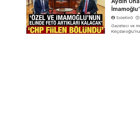
Aydın Üna
İmamoğlu’n
SoleKinG
Gazeteci ve müe
Kılıçdaroğlu’n
FETÖ ve millet
savundu.