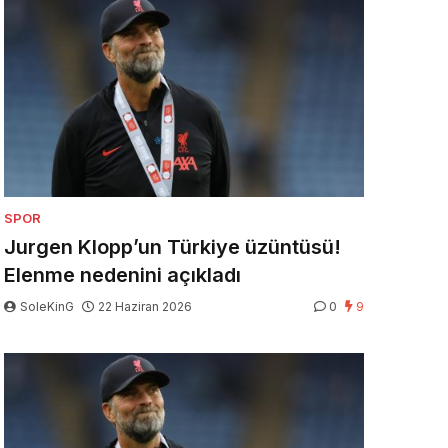
SPOR
Jurgen Klopp’un Türkiye üzüntüsü!
Elenme nedenini açıkladı
SoleKinG
22 Haziran 2026
0
9