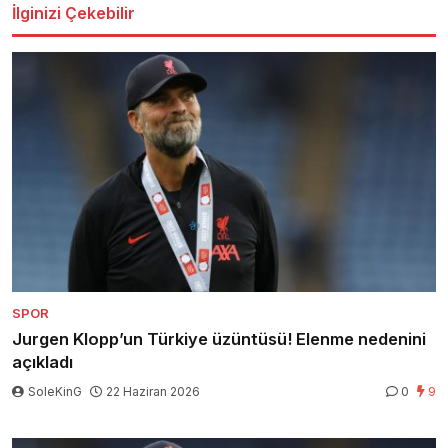
İlginizi Çekebilir
SPOR
Jurgen Klopp’un Türkiye üzüntüsü! Elenme nedenini
açıkladı
SoleKinG
22 Haziran 2026
0
9