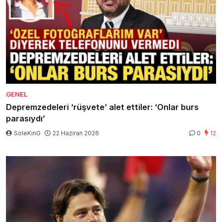
GENEL
Depremzedeleri ‘rüşvete’ alet ettiler: ‘Onlar burs
parasıydı’
SoleKinG
22 Haziran 2026
0
12