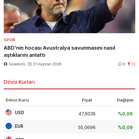
SPOR
ABD’nin hocası Avustralya savunmasını nasıl
aştıklarını anlattı
SoleKinG
21 Haziran 2026
0
13
Döviz Kurları
Döviz Kuru
Fiyat
Değişim
USD
47,6038
%0,06
EUR
55,0696
%0,09