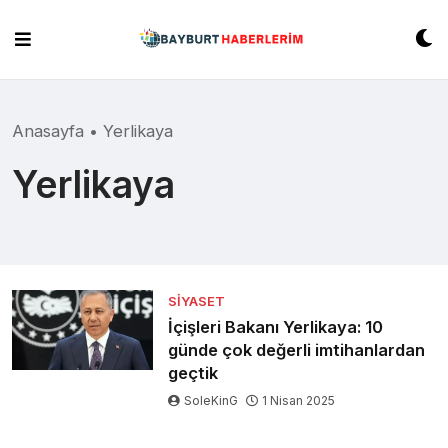
Skip
to
content
Anasayfa
•
Yerlikaya
Yerlikaya
SIYASET
İçişleri Bakanı Yerlikaya: 10
günde çok değerli imtihanlardan
geçtik
SoleKinG
1 Nisan 2025