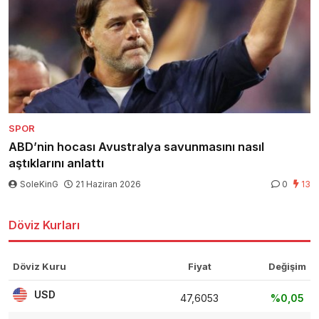
SPOR
ABD’nin hocası Avustralya savunmasını nasıl
aştıklarını anlattı
SoleKinG
21 Haziran 2026
0
13
Döviz Kurları
Döviz Kuru
Fiyat
Değişim
USD
47,6053
%0,05