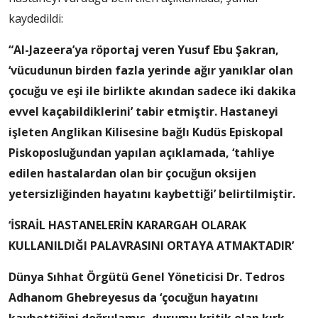
kaydedildi:
“Al-Jazeera’ya röportaj veren Yusuf Ebu Şakran,
‘vücudunun birden fazla yerinde ağır yanıklar olan
çocuğu ve eşi ile birlikte akından sadece iki dakika
evvel kaçabildiklerini’ tabir etmiştir. Hastaneyi
işleten Anglikan Kilisesine bağlı Kudüs Episkopal
Piskoposluğundan yapılan açıklamada, ‘tahliye
edilen hastalardan olan bir çocuğun oksijen
yetersizliğinden hayatını kaybettiği’ belirtilmiştir.
‘İSRAİL HASTANELERİN KARARGAH OLARAK
KULLANILDIĞI PALAVRASINI ORTAYA ATMAKTADIR’
Dünya Sıhhat Örgütü Genel Yöneticisi Dr. Tedros
Adhanom Ghebreyesus da ‘çocuğun hayatını
kaybettiğini doğrulamış, durumu kritik olan kırk