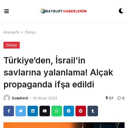
Skip
to
content
Anasayfa
»
Dünya
Dünya
Türkiye’den, İsrail’in
savlarına yalanlama! Alçak
propaganda ifşa edildi
SoleKinG
-
16 Nisan 2025
57
0