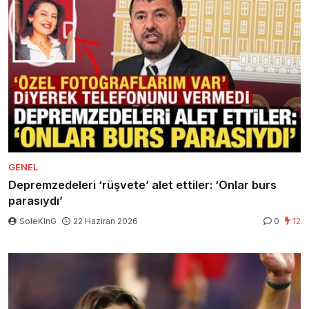
GENEL
Depremzedeleri ‘rüşvete’ alet ettiler: ‘Onlar burs
parasıydı’
SoleKinG
22 Haziran 2026
0
12