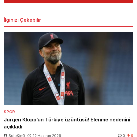
İlginizi Çekebilir
SPOR
Jurgen Klopp’un Türkiye üzüntüsü! Elenme nedenini
açıkladı
SoleKinG
22 Haziran 2026
0
9