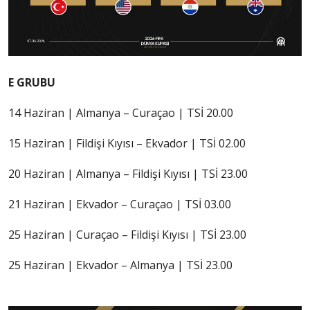
E GRUBU
14 Haziran | Almanya – Curaçao | TSİ 20.00
15 Haziran | Fildişi Kıyısı – Ekvador | TSİ 02.00
20 Haziran | Almanya – Fildişi Kıyısı | TSİ 23.00
21 Haziran | Ekvador – Curaçao | TSİ 03.00
25 Haziran | Curaçao – Fildişi Kıyısı | TSİ 23.00
25 Haziran | Ekvador – Almanya | TSİ 23.00