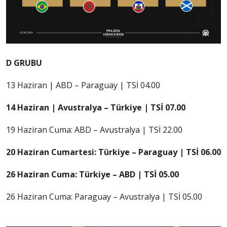
D GRUBU
13 Haziran | ABD – Paraguay | TSİ 04.00
14 Haziran | Avustralya – Türkiye | TSİ 07.00
19 Haziran Cuma: ABD – Avustralya | TSİ 22.00
20 Haziran Cumartesi: Türkiye – Paraguay | TSİ 06.00
26 Haziran Cuma: Türkiye – ABD | TSİ 05.00
26 Haziran Cuma: Paraguay – Avustralya | TSİ 05.00