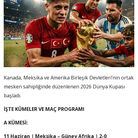
Kanada, Meksika ve Amerika Birleşik Devletleri’nin ortak
mesken sahipliğinde düzenlenen 2026 Dünya Kupası
başladı.
İŞTE KÜMELER VE MAÇ PROGRAMI
A KÜMESİ:
11 Haziran | Meksika – Güney Afrika |
2-0