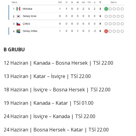
B GRUBU
12 Haziran | Kanada – Bosna Hersek | TSİ 22.00
13 Haziran | Katar – İsviçre | TSİ 22.00
18 Haziran | İsviçre – Bosna Hersek | TSİ 22.00
19 Haziran | Kanada – Katar | TSİ 01.00
24 Haziran | İsviçre – Kanada | TSİ 22.00
24 Haziran | Bosna Hersek – Katar | TSİ 22.00