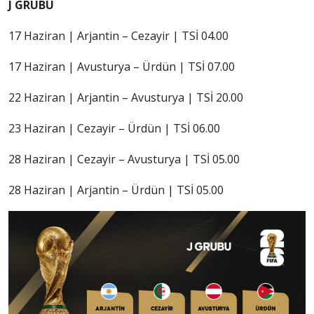
J GRUBU
17 Haziran | Arjantin – Cezayir | TSİ 04.00
17 Haziran | Avusturya – Ürdün | TSİ 07.00
22 Haziran | Arjantin – Avusturya | TSİ 20.00
23 Haziran | Cezayir – Ürdün | TSİ 06.00
28 Haziran | Cezayir – Avusturya | TSİ 05.00
28 Haziran | Arjantin – Ürdün | TSİ 05.00