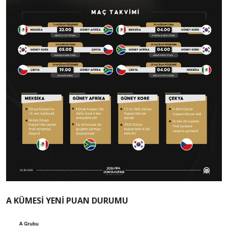
A KÜMESİ YENİ PUAN DURUMU