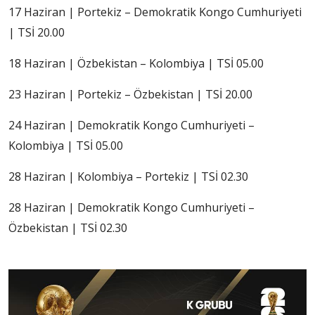
17 Haziran | Portekiz – Demokratik Kongo Cumhuriyeti
| TSİ 20.00
18 Haziran | Özbekistan – Kolombiya | TSİ 05.00
23 Haziran | Portekiz – Özbekistan | TSİ 20.00
24 Haziran | Demokratik Kongo Cumhuriyeti –
Kolombiya | TSİ 05.00
28 Haziran | Kolombiya – Portekiz | TSİ 02.30
28 Haziran | Demokratik Kongo Cumhuriyeti –
Özbekistan | TSİ 02.30