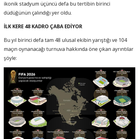
ikonik stadyum üçüncü defa bu tertibin birinci
düdüğünün çalındığı yer oldu.
İLK KERE 48 KADRO ÇABA EDİYOR
Bu yıl birinci defa tam 48 ulusal ekibin yarıştığı ve 104
maçın oynanacağı turnuva hakkında öne çıkan ayrıntılar
şöyle: