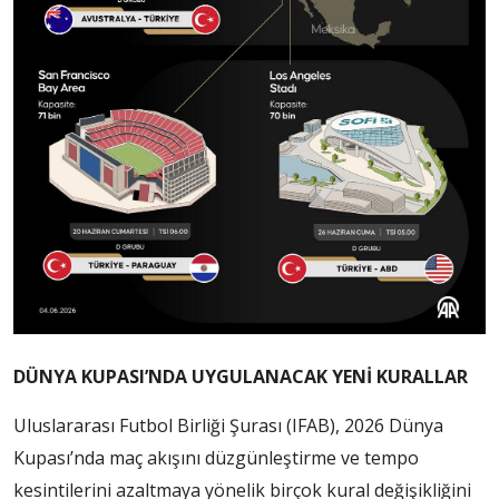
DÜNYA KUPASI’NDA UYGULANACAK YENİ KURALLAR
Uluslararası Futbol Birliği Şurası (IFAB), 2026 Dünya
Kupası’nda maç akışını düzgünleştirme ve tempo
kesintilerini azaltmaya yönelik birçok kural değişikliğini