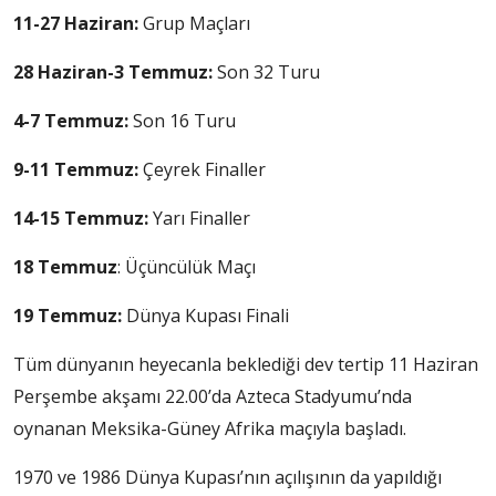
11-27 Haziran:
Grup Maçları
28 Haziran-3 Temmuz:
Son 32 Turu
4-7 Temmuz:
Son 16 Turu
9-11 Temmuz:
Çeyrek Finaller
14-15 Temmuz:
Yarı Finaller
18 Temmuz
: Üçüncülük Maçı
19 Temmuz:
Dünya Kupası Finali
Tüm dünyanın heyecanla beklediği dev tertip 11 Haziran
Perşembe akşamı 22.00’da Azteca Stadyumu’nda
oynanan Meksika-Güney Afrika maçıyla başladı.
1970 ve 1986 Dünya Kupası’nın açılışının da yapıldığı