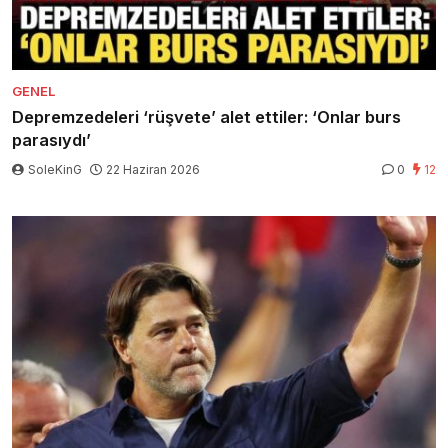
GENEL
Depremzedeleri ‘rüşvete’ alet ettiler: ‘Onlar burs
parasıydı’
SoleKinG
22 Haziran 2026
0
12