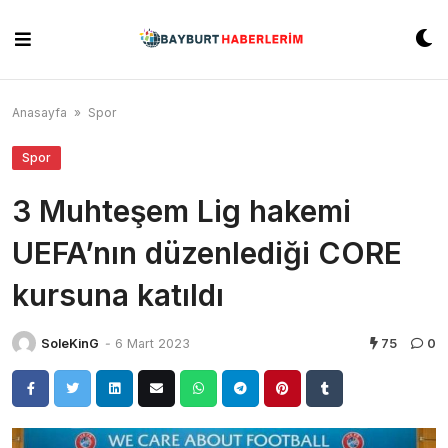
Skip
to
content
Anasayfa
»
Spor
Spor
3 Muhteşem Lig hakemi
UEFA’nın düzenlediği CORE
kursuna katıldı
SoleKinG
-
6 Mart 2023
75
0