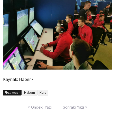
Kaynak: Haber7
Hakem
Kurs
Etiketler
Yazı
« Önceki Yazı
Sonraki Yazı »
dolaşımı