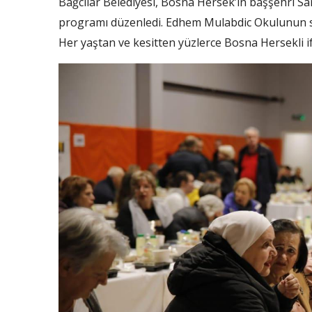
Bağcılar Belediyesi, Bosna Hersek’in başşehri Sar
programı düzenledi. Edhem Mulabdic Okulunun spo
Her yaştan ve kesitten yüzlerce Bosna Hersekli if