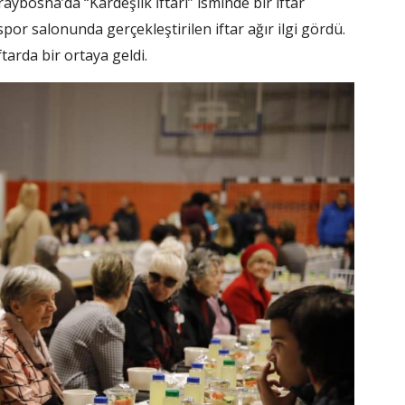
aybosna’da “Kardeşlik İftarı” isminde bir iftar
r salonunda gerçekleştirilen iftar ağır ilgi gördü.
tarda bir ortaya geldi.