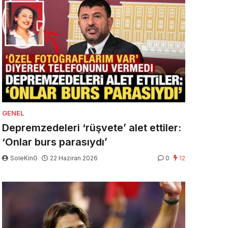
GENEL
Depremzedeleri ‘rüşvete’ alet ettiler:
‘Onlar burs parasıydı’
SoleKinG
22 Haziran 2026
0
12