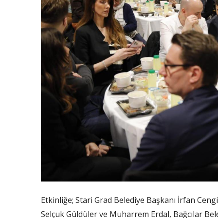
Etkinliğe; Stari Grad Belediye Başkanı İrfan Cengi
Selçuk Güldüler ve Muharrem Erdal, Bağcılar Be