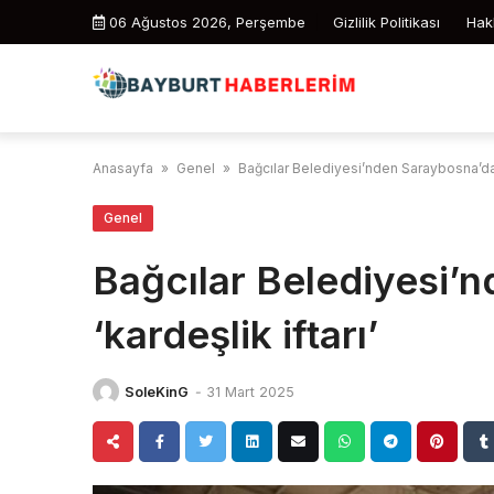
Skip
06 Ağustos 2026, Perşembe
Gizlilik Politikası
Hak
to
content
Anasayfa
»
Genel
»
Bağcılar Belediyesi’nden Saraybosna’da ‘
Genel
Bağcılar Belediyesi’
‘kardeşlik iftarı’
SoleKinG
-
31 Mart 2025