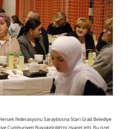
a-Hersek federasyonu Saraybosna Stari Grad Belediye
ye Cumhuriyeti Büyükelçiliği‘ni ziyaret etti. Bu özel