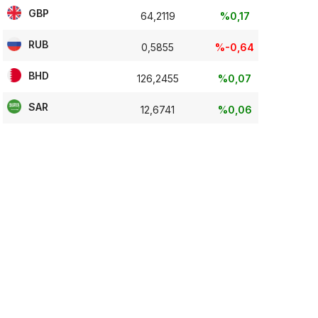
GBP
64,2119
%0,17
RUB
0,5855
%-0,64
BHD
126,2455
%0,07
SAR
12,6741
%0,06