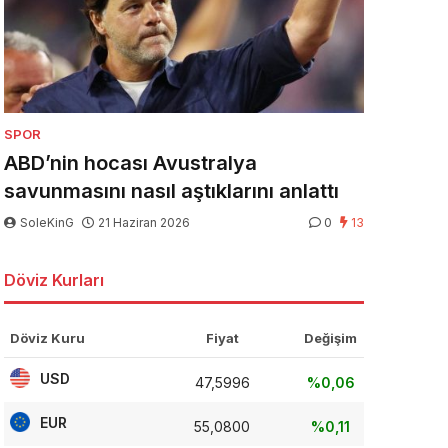
SPOR
ABD’nin hocası Avustralya
savunmasını nasıl aştıklarını anlattı
SoleKinG
21 Haziran 2026
0
13
Döviz Kurları
Döviz Kuru
Fiyat
Değişim
USD
47,5996
%0,06
EUR
55,0800
%0,11