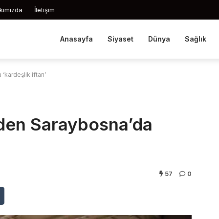
kımızda
İletişim
Anasayfa
Siyaset
Dünya
Sağlık
kardeşlik iftarı’
nden Saraybosna’da
57
0