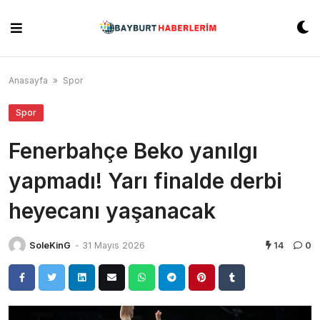
Skip
to
content
Anasayfa
»
Spor
Spor
Fenerbahçe Beko yanılgı
yapmadı! Yarı finalde derbi
heyecanı yaşanacak
SoleKinG
-
31 Mayıs 2026
14
0