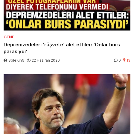
GENEL
Depremzedeleri ‘rüşvete’ alet ettiler: ‘Onlar burs
parasıydı’
SoleKinG
22 Haziran 2026
0
13