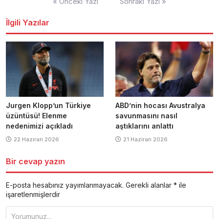
« Önceki Yazı
Sonraki Yazı »
dolaşımı
İlgili Yazılar
Jurgen Klopp’un Türkiye
ABD’nin hocası Avustralya
üzüntüsü! Elenme
savunmasını nasıl
nedenimizi açıkladı
aştıklarını anlattı
22 Haziran 2026
21 Haziran 2026
Bir cevap yazın
E-posta hesabınız yayımlanmayacak.
Gerekli alanlar
*
ile
işaretlenmişlerdir