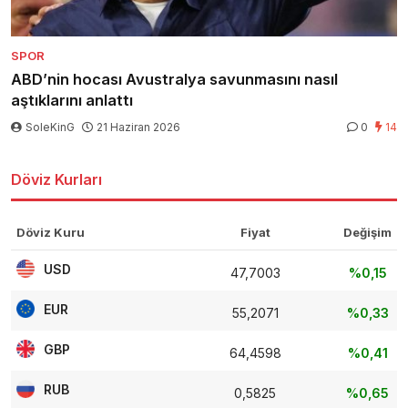
SPOR
ABD’nin hocası Avustralya savunmasını nasıl
aştıklarını anlattı
SoleKinG
21 Haziran 2026
0
14
Döviz Kurları
Döviz Kuru
Fiyat
Değişim
USD
47,7003
%0,15
EUR
55,2071
%0,33
GBP
64,4598
%0,41
RUB
0,5825
%0,65