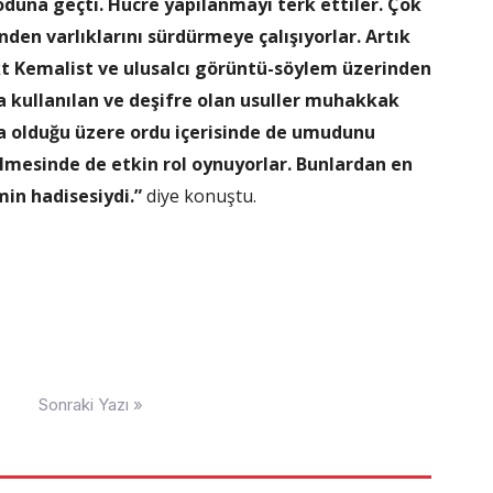
moduna geçti. Hücre yapılanmayı terk ettiler. Çok
en varlıklarını sürdürmeye çalışıyorlar. Artık
kt Kemalist ve ulusalcı görüntü-söylem üzerinden
a kullanılan ve deşifre olan usuller muhakkak
nda olduğu üzere ordu içerisinde de umudunu
ilmesinde de etkin rol oynuyorlar. Bunlardan en
min hadisesiydi.”
diye konuştu.
Sonraki Yazı »