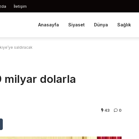
zda
İletişim
Anasayfa
Siyaset
Dünya
Sağlık
rkiye’ye saldıracak
 milyar dolarla
43
0