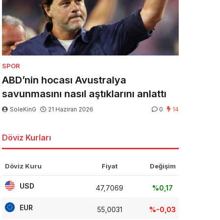
SPOR
ABD’nin hocası Avustralya
savunmasını nasıl aştıklarını anlattı
SoleKinG
21 Haziran 2026
0
14
Döviz Kurları
Döviz Kuru
Fiyat
Değişim
USD
47,7069
%0,17
EUR
55,0031
%-0,03