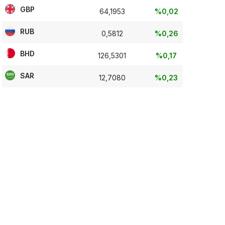
GBP
64,1953
%0,02
RUB
0,5812
%0,26
BHD
126,5301
%0,17
SAR
12,7080
%0,23