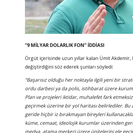
“9 MİLYAR DOLARLIK FON” İDDİASI
Örgüt içerisinde uzun yıllar kalan Ümit Akdemi
değiştirdiğini söz ederek şunları söyledi:
“Başarısız olduğu her noktayla ilgili yeni bir strat
ordu darbesi ya da polis, istihbarat üzere kurum
Plan ve projeleri iktidar, muhalefet fark etmeksi
geçirmek üzerine bir yol haritası belirlediler. B
geride hiçbir iz bırakmayan bireyleri kullanacak
küme, cemaat, ideolojik kurumlar üzerinden gerçek
medya, atama merkezi üzere ünitelerini ele geçir