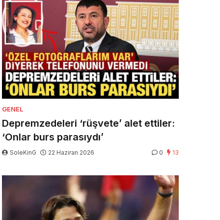
GENEL
Depremzedeleri ‘rüşvete’ alet ettiler:
‘Onlar burs parasıydı’
SoleKinG
22 Haziran 2026
0
13