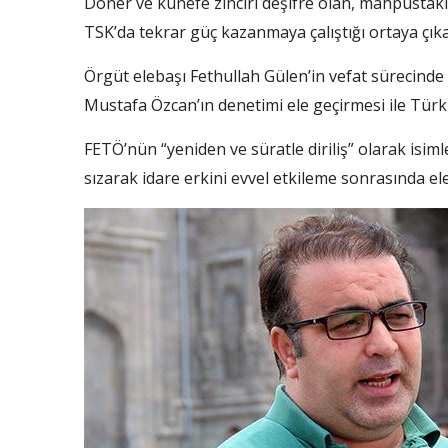
Döner ve künefe zinciri deşifre olan, mahpustaki
TSK’da tekrar güç kazanmaya çalıştığı ortaya çıka
Örgüt elebaşı Fethullah Gülen’in vefat sürecinde 
Mustafa Özcan’ın denetimi ele geçirmesi ile Türkiy
FETÖ’nün “yeniden ve süratle diriliş” olarak isiml
sızarak idare erkini evvel etkileme sonrasında ele