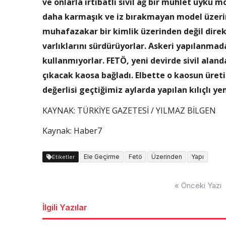
ve onlarla irtibatlı sivil ağ bir mühlet uyku 
daha karmaşık ve iz bırakmayan model üzerind
muhafazakar bir kimlik üzerinden değil dire
varlıklarını sürdürüyorlar. Askeri yapılanmad
kullanmıyorlar. FETÖ, yeni devirde sivil ala
çıkacak kaosa bağladı. Elbette o kaosun üret
değerlisi geçtiğimiz aylarda yapılan kılıçlı ye
KAYNAK:
TÜRKİYE GAZETESİ / YILMAZ BİLGEN
Kaynak: Haber7
Ele Geçirme
Fetö
Üzerinden
Yapı
Etiketler
Yazı
« Önceki Yazı
dolaşımı
İlgili Yazılar