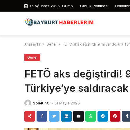
Skip
07 Ağustos 2026, Cuma
Gizlilik Politikası
Hakkımı
to
content
Anasayfa
»
Genel
»
FETÖ aks değiştirdi! 9 milyar dolarla Tü
Genel
FETÖ aks değiştirdi! 9
Türkiye’ye saldıracak
SoleKinG
-
31 Mayıs 2025