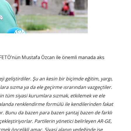
r, FETÖ’nün Mustafa Özcan ile önemli manada aks
eji geliştirdiler. Şu an kesin bir biçimde eğitim, yargı,
lara sızma ya da ele geçirme ısrarından vazgeçtiler.
zin tüm siyasi kurumlara sızmak, etkilemek ve ele
u alanda renklendirme formülü ile kendilerinden fakat
lar. Bunu da bazen para bazen şantaj bazen de farklı
leştiriyorlar. Partilerin yönetici belirleyen AR-GE,
mek öncelikli amaç. Siyasi alanın yedeğinde ise