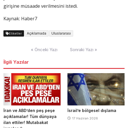
girişine müsaade verilmesini istedi.
Kaynak: Haber7
Açıklamada
Uluslararası
Etiketler
Yazı
« Önceki Yazı
Sonraki Yazı »
dolaşımı
İlgili Yazılar
İran ve ABD’den peş peşe
İsrail’e bölgesel dışlama
açıklamalar! Tüm dünyaya
17 Haziran 2026
ilan ettiler! Mutabakat