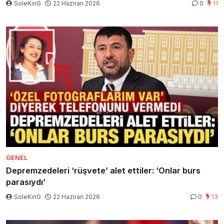
SoleKinG
22 Haziran 2026
0
11
GENEL
Depremzedeleri ‘rüşvete’ alet ettiler: ‘Onlar burs
parasıydı’
SoleKinG
22 Haziran 2026
0
13