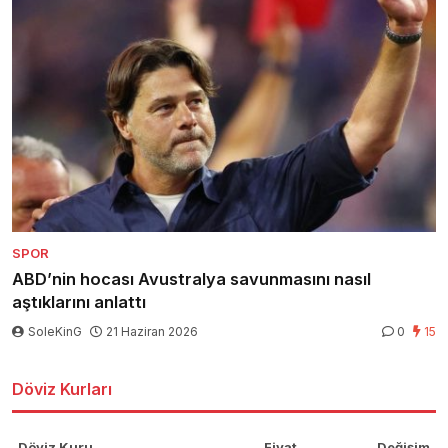
SPOR
ABD’nin hocası Avustralya savunmasını nasıl
aştıklarını anlattı
SoleKinG
21 Haziran 2026
0
15
Döviz Kurları
Döviz Kuru
Fiyat
Değişim