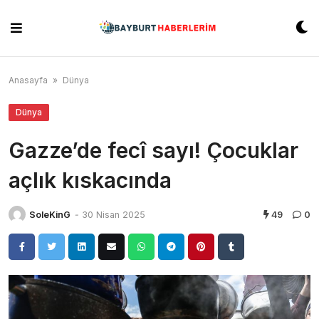
Skip
to
content
Anasayfa
»
Dünya
Dünya
Gazze’de fecî sayı! Çocuklar
açlık kıskacında
SoleKinG
-
30 Nisan 2025
49
0