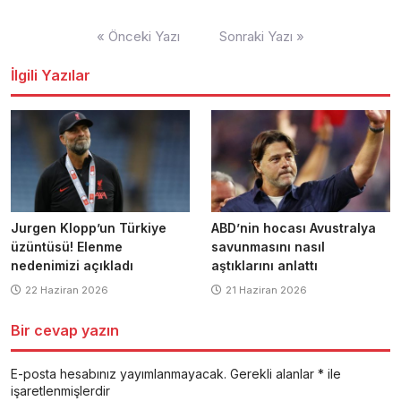
Yazı
« Önceki Yazı
Sonraki Yazı »
dolaşımı
İlgili Yazılar
Jurgen Klopp’un Türkiye
ABD’nin hocası Avustralya
üzüntüsü! Elenme
savunmasını nasıl
nedenimizi açıkladı
aştıklarını anlattı
22 Haziran 2026
21 Haziran 2026
Bir cevap yazın
E-posta hesabınız yayımlanmayacak.
Gerekli alanlar
*
ile
işaretlenmişlerdir