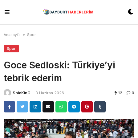
Skip
to
content
Anasayfa
»
Spor
Spor
Goce Sedloski: Türkiye’yi
tebrik ederim
SoleKinG
-
3 Haziran 2026
12
0