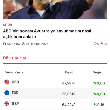
SPOR
ABD’nin hocası Avustralya savunmasını nasıl
aştıklarını anlattı
SoleKinG
21 Haziran 2026
0
13
Döviz Kurları
Döviz Kuru
Fiyat
Değişim
USD
47,5974
%0,06
EUR
55,0616
%0,09
GBP
64,2243
%0,18