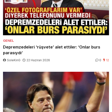
GENEL
Depremzedeleri ‘rüşvete’ alet ettiler: ‘Onlar burs
parasıydı’
SoleKinG
22 Haziran 2026
0
12