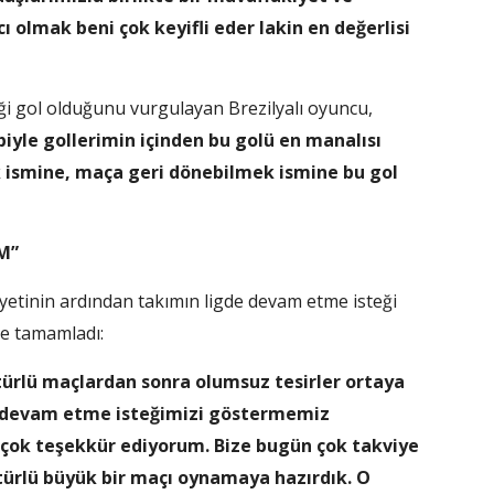
ı olmak beni çok keyifli eder lakin en değerlisi
ği gol olduğunu vurgulayan Brezilyalı oyuncu,
yle gollerimin içinden bu golü en manalısı
k ismine, maça geri dönebilmek ismine bu gol
M”
yetinin ardından takımın ligde devam etme isteği
yle tamamladı:
ürlü maçlardan sonra olumsuz tesirler ortaya
gde devam etme isteğimizi göstermemiz
çok teşekkür ediyorum. Bize bugün çok takviye
u türlü büyük bir maçı oynamaya hazırdık. O