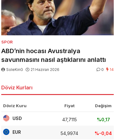
SPOR
ABD’nin hocası Avustralya
savunmasını nasıl aştıklarını anlattı
SoleKinG
21 Haziran 2026
0
14
Döviz Kurları
Döviz Kuru
Fiyat
Değişim
USD
47,7115
%0,17
EUR
54,9974
%-0,04