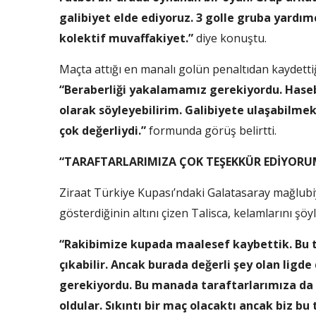
galibiyet elde ediyoruz. 3 golle gruba yardımc
kolektif muvaffakiyet.”
diye konuştu.
Maçta attığı en manalı golün penaltıdan kaydetti
“Beraberliği yakalamamız gerekiyordu. Hasebi
olarak söyleyebilirim. Galibiyete ulaşabilme
çok değerliydi.”
formunda görüş belirtti.
“TARAFTARLARIMIZA ÇOK TEŞEKKÜR EDİYORU
Ziraat Türkiye Kupası’ndaki Galatasaray mağlubi
gösterdiğinin altını çizen Talisca, kelamlarını şö
“Rakibimize kupada maalesef kaybettik. Bu t
çıkabilir. Ancak burada değerli şey olan li
gerekiyordu. Bu manada taraftarlarımıza da 
oldular. Sıkıntı bir maç olacaktı ancak biz b