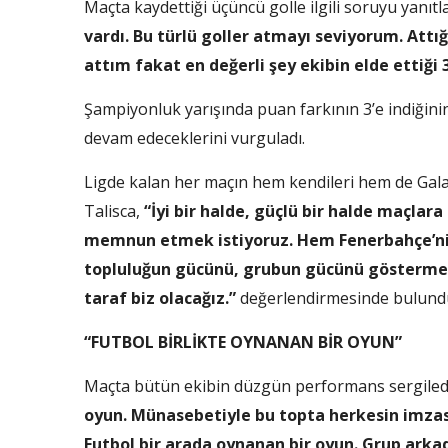
Maçta kaydettiği üçüncü golle ilgili soruyu yanıtl
vardı. Bu türlü goller atmayı seviyorum. At
attım fakat en değerli şey ekibin elde ettiği 
Şampiyonluk yarışında puan farkının 3’e indiğini
devam edeceklerini vurguladı.
Ligde kalan her maçın hem kendileri hem de Gal
Talisca,
“İyi bir halde, güçlü bir halde maçla
memnun etmek istiyoruz. Hem Fenerbahçe’ni
topluluğun gücünü, grubun gücünü gösterme
taraf biz olacağız.”
değerlendirmesinde bulund
“FUTBOL BİRLİKTE OYNANAN BİR OYUN”
Maçta bütün ekibin düzgün performans sergilediğ
oyun. Münasebetiyle bu topta herkesin imzası 
Futbol bir arada oynanan bir oyun. Grup arkad