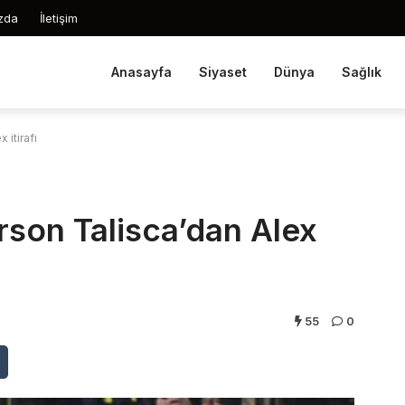
zda
İletişim
Anasayfa
Siyaset
Dünya
Sağlık
 itirafı
rson Talisca’dan Alex
55
0