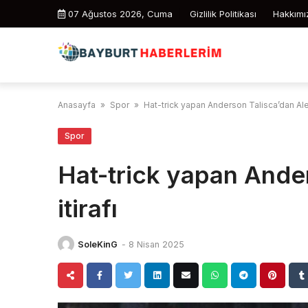
Skip
07 Ağustos 2026, Cuma
Gizlilik Politikası
Hakkımı
to
content
Anasayfa
»
Spor
»
Hat-trick yapan Anderson Talisca’dan Alex
Spor
Hat-trick yapan Ande
itirafı
SoleKinG
-
8 Nisan 2025