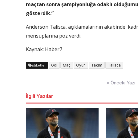
maçtan sonra şampiyonluğa odaklı olduğumu
gösterdik.”
Anderson Talisca, açıklamalarının akabinde, kadr
mensuplarına poz verdi.
Kaynak: Haber7
Gol
Maç
Oyun
Takım
Talisca
Etiketler
Yazı
« Önceki Yazı
dolaşımı
İlgili Yazılar