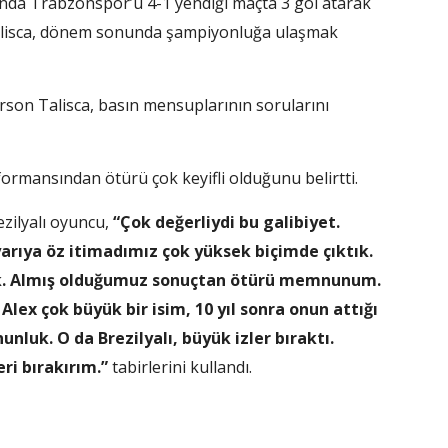
ında Trabzonspor’u 4-1 yendiği maçta 3 gol atarak
 Talisca, dönem sonunda şampiyonluğa ulaşmak
son Talisca, basın mensuplarının sorularını
formansından ötürü çok keyifli olduğunu belirtti.
zilyalı oyuncu,
“Çok değerliydi bu galibiyet.
 yarıya öz itimadımız çok yüksek biçimde çıktık.
uk. Almış olduğumuz sonuçtan ötürü memnunum.
ex çok büyük bir isim, 10 yıl sonra onun attığı
luk. O da Brezilyalı, büyük izler bıraktı.
ri bırakırım.”
tabirlerini kullandı.