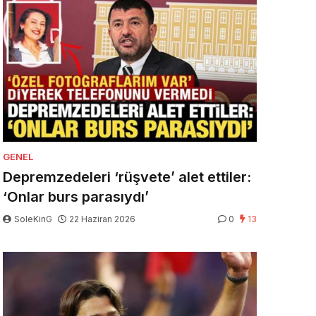
GENEL
Depremzedeleri ‘rüşvete’ alet ettiler:
‘Onlar burs parasıydı’
SoleKinG
22 Haziran 2026
0
13