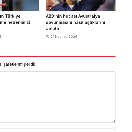
un Türkiye
ABD’nin hocası Avustralya
nme nedenimizi
savunmasını nasıl aştıklarını
anlattı
6
21 Haziran 2026
e işaretlenmişlerdir