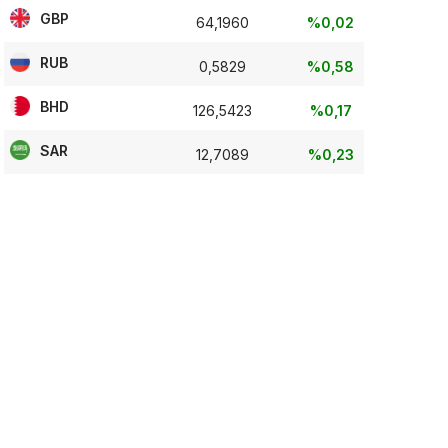
GBP
64,1960
%0,02
RUB
0,5829
%0,58
BHD
126,5423
%0,17
SAR
12,7089
%0,23