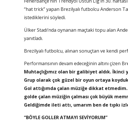
Fenerbahçe’nin Trendyol Üstün Lig’in 30. haftas
“hat trick” yapan Brezilyalı futbolcu Anderson
istediklerini söyledi.
Ülker Stadı’nda oynanan maçtaki topu alan Ander
yanıtladı.
Brezilyalı futbolcu, alınan sonuçtan ve kendi per
Performansının devam edeceğinin altını çizen Bre
Muhtaçlığımız olan bir galibiyet aldık. İkinci
Grup olarak çok güzel bir oyun ortaya koyd
Gol attığımda çalan müziğe dikkat etmedim. Al
golde çalan müziğin çalması çok büyük memnun
Geldiğimde ileti attı, umarım ben de tıpkı izle
“BÖYLE GOLLER ATMAYI SEVİYORUM”