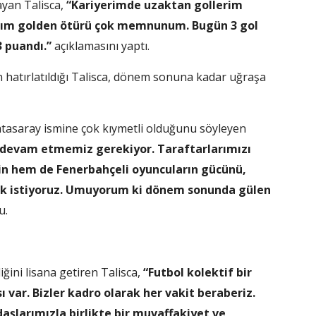
ayan Talisca,
“Kariyerimde uzaktan gollerim
tığım golden ötürü çok memnunum. Bugün 3 gol
3 puandı.”
açıklamasını yaptı.
n hatırlatıldığı Talisca, dönem sonuna kadar uğraşa
atasaray ismine çok kıymetli olduğunu söyleyen
ra devam etmemiz gerekiyor. Taraftarlarımızı
n hem de Fenerbahçeli oyuncuların gücünü,
k istiyoruz. Umuyorum ki dönem sonunda gülen
u.
ini lisana getiren Talisca,
“Futbol kolektif bir
var. Bizler kadro olarak her vakit beraberiz.
aşlarımızla birlikte bir muvaffakiyet ve