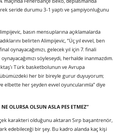
si 4. maçında Fenerbahçe Beko, deplasmanda
ederek seride durumu 3-1 yaptı ve şampiyonluğunu
mpijevic, basın mensuplarına açıklamalarda
ıklarını belirten Alimpijevic, “Üç yıl evvel, ben
nal oynayacağımızı, gelecek yıl için 7. finali
nal oynayacağımızı söyleseydi, herhalde inanmazdım.
Beşiktaş’ı Türk basketbolunun ve Avrupa
lübümüzdeki her bir bireyle gurur duyuyorum;
ve elbette her şeyden evvel oyuncularımla” diye
, NE OLURSA OLSUN ASLA PES ETMEZ”
rçek karakteri olduğunu aktaran Sırp başantrenör,
fark edebileceği bir şey. Bu kadro alanda kaç kişi