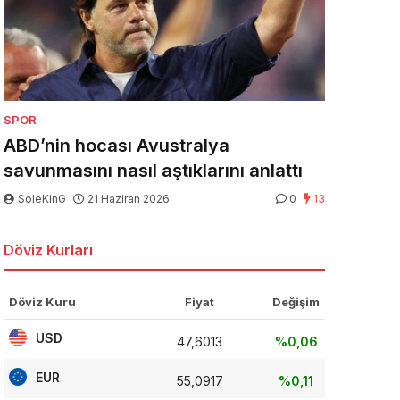
SPOR
ABD’nin hocası Avustralya
savunmasını nasıl aştıklarını anlattı
SoleKinG
21 Haziran 2026
0
13
Döviz Kurları
Döviz Kuru
Fiyat
Değişim
USD
47,6013
%0,06
EUR
55,0917
%0,11