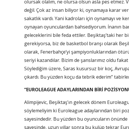
olursak olalım, ne olursa olsun asla pes etmez. 
değil. Çok az insan biliyor ki, oynamaya karar ve
sakatlık vardı. Yani kadroları için oynamayı ve ke
oynayan oyunculardan bahsediyorum. İnanın bana ç
geleceklerini bile feda ettiler. Beşiktaş’taki her b
gerekiyorsa, biz de basketbol branşı olarak Beşik
olarak, Fenerbahçe’yi şampiyonluklarından ötürü 
seriyi kazandılar. Bizim de şanslarımız oldu faka
Söylediğim üzere, Saras kusursuz bir koç, Avrupa
çıkardı. Bu yüzden koçu da tebrik ederim” tabirler
“EUROLEAGUE ADAYLARINDAN BİRİ POZİSYON
Alimpijevic, Beşiktaş’ın gelecek dönem Euroleague
söylemeliyim ki Euroleague adaylarından biri p
sayesindedir. Bu yüzden bu oyuncuların önünde ş
sayesinde, uzun yıllar sonra bu kulüp tekrar Eur