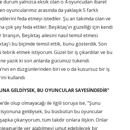
Ve durum yalnızca eksik olan o 4 oyuncudan ibaret
ren oyuncularımız arasında da yaklaşık 5 farklı
ndilerini feda etmeyi istediler. Şu an takımda olan ve
ok şey feda ettiler; Beşiktaş’ın güzelliği için kendi
ir branşın, Beşiktaş ailesini nasıl temsil etmesi
taş’ı bu biçimde temsil ettik, bunu gösterdik. Son
tebrik etmek istiyorum. Güzel bir iş çıkardılar ve bu
t ne yazık ki son anlarda gücümüz tükendi.
’nın en düzgünlerinden biri ve o da kusursuz bir iş
ini kullandı.
UNA GELDİYSEK, BU OYUNCULAR SAYESİNDEDİR”
’de olup olmayacağı ile ilgili soruya ise, “Şunu
ozisyonuna geldiysek, bu büsbütün bu oyuncular
apka çıkarıyorum, tüm takdir onlara ilişkin. Onlar
oleague’de yer alabilmeyi umut edebilecek bir