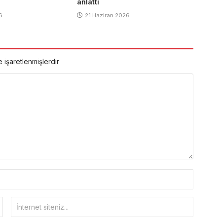
anlattı
6
21 Haziran 2026
e işaretlenmişlerdir