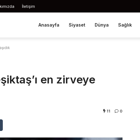
kımızda
İletişim
Anasayfa
Siyaset
Dünya
Sağlık
aşıdık
şiktaş’ı en zirveye
11
0