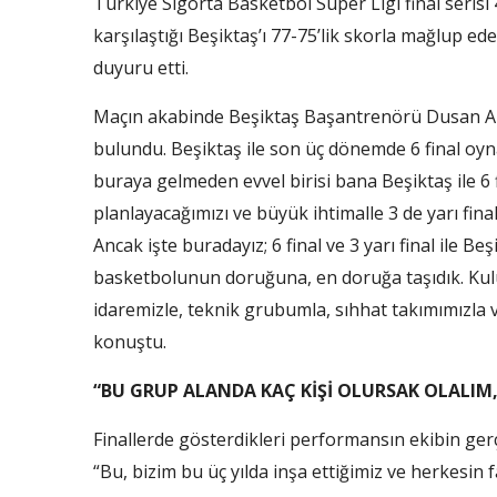
Türkiye Sigorta Basketbol Süper Ligi final seri
karşılaştığı Beşiktaş’ı 77-75’lik skorla mağlup 
duyuru etti.
Maçın akabinde Beşiktaş Başantrenörü Dusan Ali
bulundu. Beşiktaş ile son üç dönemde 6 final oynad
buraya gelmeden evvel birisi bana Beşiktaş ile 6 fi
planlayacağımızı ve büyük ihtimalle 3 de yarı fi
Ancak işte buradayız; 6 final ve 3 yarı final ile 
basketbolunun doruğuna, en doruğa taşıdık. Ku
idaremizle, teknik grubumla, sıhhat takımımızla 
konuştu.
“BU GRUP ALANDA KAÇ KİŞİ OLURSAK OLALIM
Finallerde gösterdikleri performansın ekibin ge
“Bu, bizim bu üç yılda inşa ettiğimiz ve herkesin 