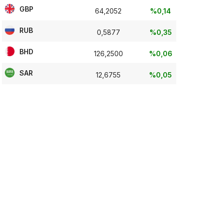
GBP
64,2052
%0,14
RUB
0,5877
%0,35
BHD
126,2500
%0,06
SAR
12,6755
%0,05