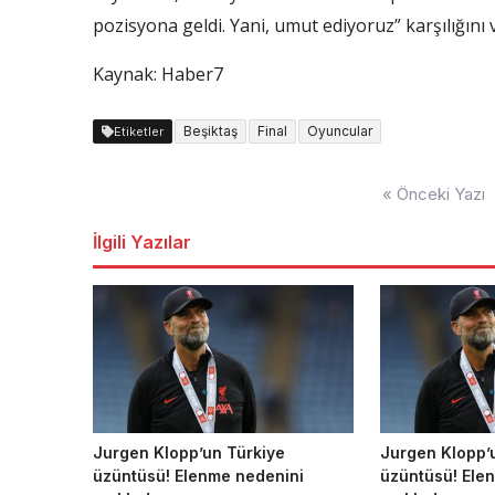
pozisyona geldi. Yani, umut ediyoruz” karşılığını v
Kaynak: Haber7
Beşiktaş
Final
Oyuncular
Etiketler
Yazı
« Önceki Yazı
dolaşımı
İlgili Yazılar
Jurgen Klopp’un Türkiye
Jurgen Klopp’
üzüntüsü! Elenme nedenini
üzüntüsü! Ele