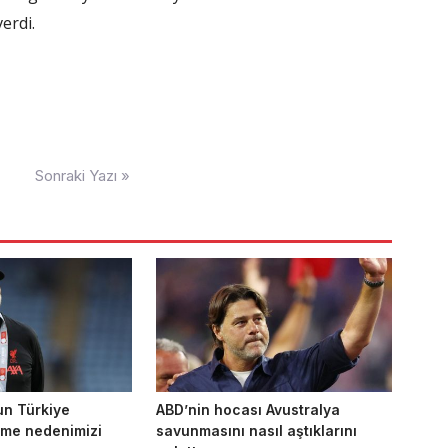
erdi.
Sonraki Yazı »
un Türkiye
ABD’nin hocası Avustralya
nme nedenimizi
savunmasını nasıl aştıklarını