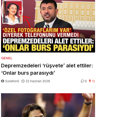
GENEL
Depremzedeleri ‘rüşvete’ alet ettiler:
‘Onlar burs parasıydı’
SoleKinG
22 Haziran 2026
0
12