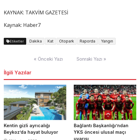
KAYNAK:
TAKVİM GAZETESİ
Kaynak: Haber7
Dakika
Kat
Otopark
Raporda
Yangın
Etiketler
Yazı
« Önceki Yazı
Sonraki Yazı »
dolaşımı
İlgili Yazılar
Kentin gizli ayrıcalığı
Bağlantı Başkanlığı’ndan
Beykoz’da hayat buluyor
YKS öncesi ulusal maçı
uyarısı