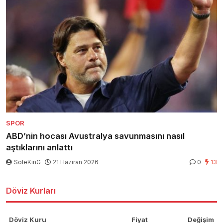
SPOR
ABD’nin hocası Avustralya savunmasını nasıl
aştıklarını anlattı
SoleKinG
21 Haziran 2026
0
13
Döviz Kurları
Döviz Kuru
Fiyat
Değişim