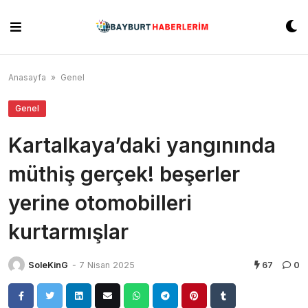
Skip
to
content
Anasayfa
»
Genel
Genel
Kartalkaya’daki yangınında
müthiş gerçek! beşerler
yerine otomobilleri
kurtarmışlar
SoleKinG
-
7 Nisan 2025
67
0