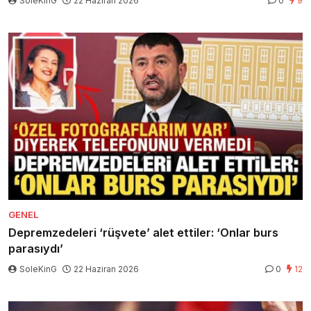
SoleKinG
22 Haziran 2026
0
9
GENEL
Depremzedeleri ‘rüşvete’ alet ettiler: ‘Onlar burs
parasıydı’
SoleKinG
22 Haziran 2026
0
12