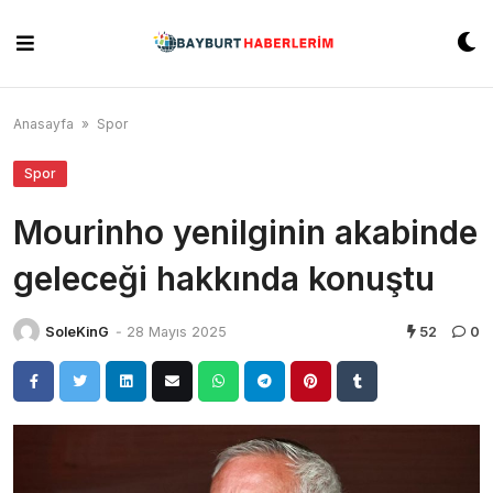
Skip
to
content
Anasayfa
»
Spor
Spor
Mourinho yenilginin akabinde
geleceği hakkında konuştu
SoleKinG
-
28 Mayıs 2025
52
0