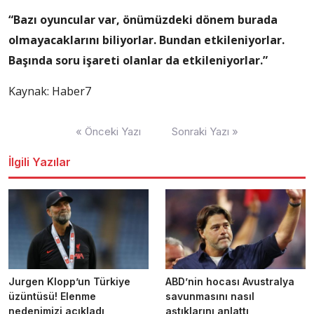
“Bazı oyuncular var, önümüzdeki dönem burada
olmayacaklarını biliyorlar. Bundan etkileniyorlar.
Başında soru işareti olanlar da etkileniyorlar.”
Kaynak: Haber7
Yazı
« Önceki Yazı
Sonraki Yazı »
dolaşımı
İlgili Yazılar
Jurgen Klopp’un Türkiye
ABD’nin hocası Avustralya
üzüntüsü! Elenme
savunmasını nasıl
nedenimizi açıkladı
aştıklarını anlattı