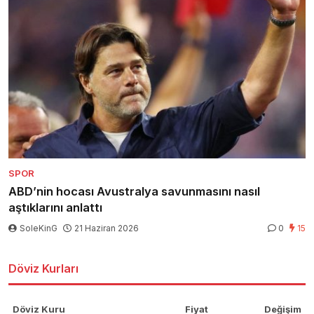
SPOR
ABD’nin hocası Avustralya savunmasını nasıl
aştıklarını anlattı
SoleKinG
21 Haziran 2026
0
15
Döviz Kurları
Döviz Kuru
Fiyat
Değişim