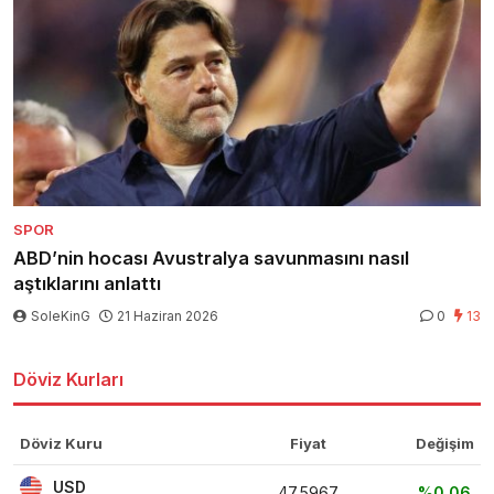
SPOR
ABD’nin hocası Avustralya savunmasını nasıl
aştıklarını anlattı
SoleKinG
21 Haziran 2026
0
13
Döviz Kurları
Döviz Kuru
Fiyat
Değişim
USD
47,5967
%0,06