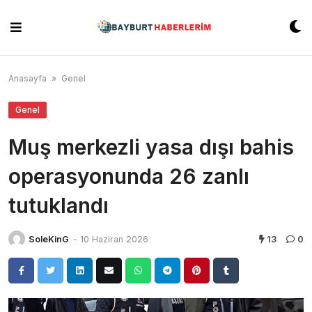
Skip
to
content
Anasayfa
»
Genel
Genel
Muş merkezli yasa dışı bahis
operasyonunda 26 zanlı
tutuklandı
SoleKinG
-
10 Haziran 2026
13
0