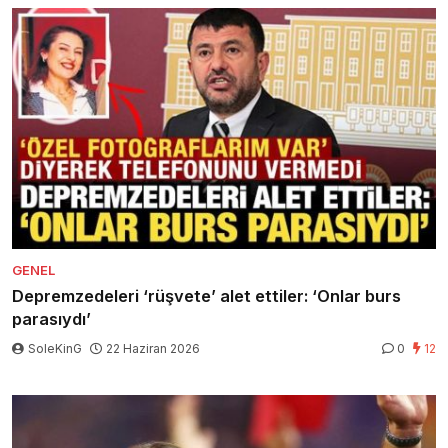
GENEL
Depremzedeleri ‘rüşvete’ alet ettiler: ‘Onlar burs
parasıydı’
SoleKinG
22 Haziran 2026
0
12