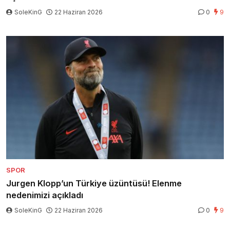
SoleKinG
22 Haziran 2026
0
9
SPOR
Jurgen Klopp’un Türkiye üzüntüsü! Elenme
nedenimizi açıkladı
SoleKinG
22 Haziran 2026
0
9