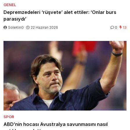
GENEL
Depremzedeleri ‘rüşvete’ alet ettiler: ‘Onlar burs
parasıydı’
SoleKinG
22 Haziran 2026
0
13
SPOR
ABD’nin hocası Avustralya savunmasını nasıl