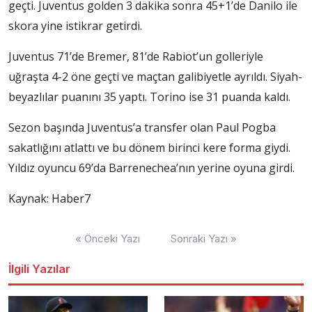
geçti. Juventus golden 3 dakika sonra 45+1’de Danilo ile
skora yine istikrar getirdi.
Juventus 71’de Bremer, 81’de Rabiot’un golleriyle
uğraşta 4-2 öne geçti ve maçtan galibiyetle ayrıldı. Siyah-
beyazlılar puanını 35 yaptı. Torino ise 31 puanda kaldı.
Sezon başında Juventus’a transfer olan Paul Pogba
sakatlığını atlattı ve bu dönem birinci kere forma giydi.
Yıldız oyuncu 69’da Barrenechea’nın yerine oyuna girdi.
Kaynak: Haber7
Yazı
« Önceki Yazı
Sonraki Yazı »
dolaşımı
İlgili Yazılar