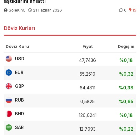
aştıklarını anlattı
SoleKinG
21 Haziran 2026
0
15
Döviz Kurları
Döviz Kuru
Fiyat
Değişim
USD
47,7436
%0,18
EUR
55,2510
%0,32
GBP
64,4811
%0,38
RUB
0,5825
%0,65
BHD
126,6241
%0,18
SAR
12,7093
%0,22