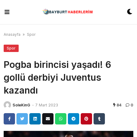
Skip
to
content
Anasayfa
»
Spor
Spor
Pogba birincisi yaşadı! 6
gollü derbiyi Juventus
kazandı
SoleKinG
-
7 Mart 2023
84
0