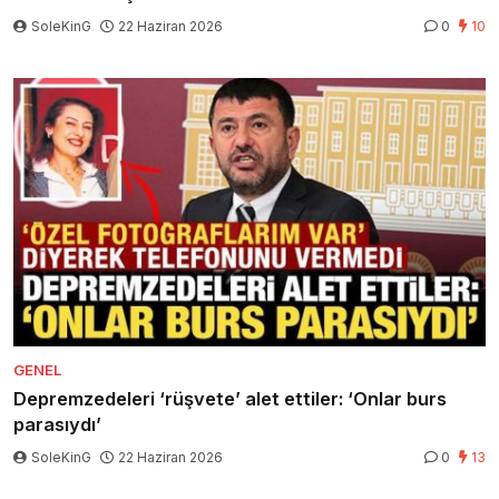
SoleKinG
22 Haziran 2026
0
10
GENEL
Depremzedeleri ‘rüşvete’ alet ettiler: ‘Onlar burs
parasıydı’
SoleKinG
22 Haziran 2026
0
13