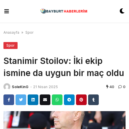
Skip
to
content
Anasayfa
»
Spor
Spor
Stanimir Stoilov: İki ekip
ismine da uygun bir maç oldu
SoleKinG
-
21 Nisan 2025
40
0