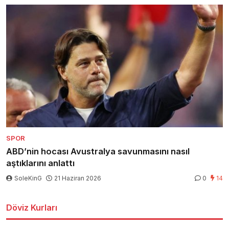
SPOR
ABD’nin hocası Avustralya savunmasını nasıl
aştıklarını anlattı
SoleKinG
21 Haziran 2026
0
14
Döviz Kurları