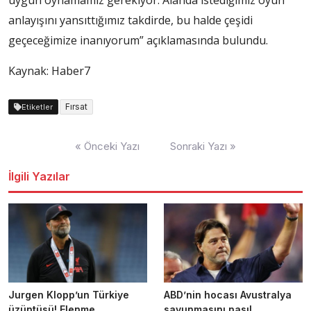
uygun oynamamız gerekiyor. Alanda istediğimiz oyun
anlayışını yansıttığımız takdirde, bu halde çeşidi
geçeceğimize inanıyorum” açıklamasında bulundu.
Kaynak: Haber7
Fırsat
Etiketler
Yazı
« Önceki Yazı
Sonraki Yazı »
dolaşımı
İlgili Yazılar
Jurgen Klopp’un Türkiye
ABD’nin hocası Avustralya
üzüntüsü! Elenme
savunmasını nasıl