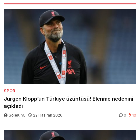
SPOR
Jurgen Klopp’un Türkiye üzüntüsü! Elenme nedenini
açıkladı
SoleKinG
22 Haziran 2026
0
10