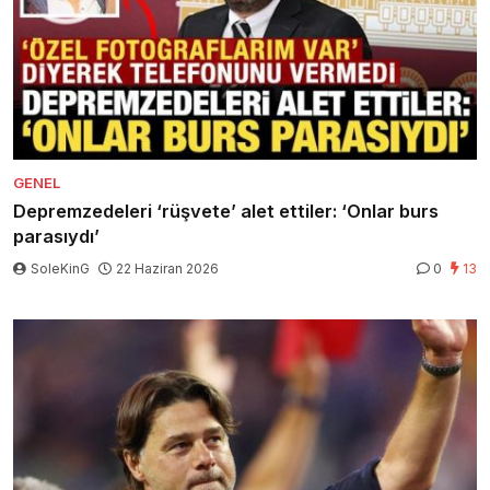
GENEL
Depremzedeleri ‘rüşvete’ alet ettiler: ‘Onlar burs
parasıydı’
SoleKinG
22 Haziran 2026
0
13