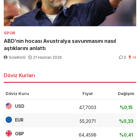
SPOR
ABD’nin hocası Avustralya savunmasını nasıl
aştıklarını anlattı
SoleKinG
21 Haziran 2026
0
14
Döviz Kurları
Döviz Kuru
Fiyat
Değişim
USD
47,7003
%0,15
EUR
55,2071
%0,33
GBP
64,4598
%0,41