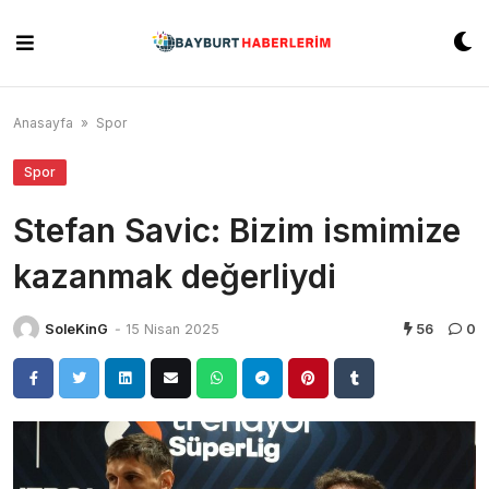
Skip
to
content
Anasayfa
»
Spor
Spor
Stefan Savic: Bizim ismimize
kazanmak değerliydi
SoleKinG
-
15 Nisan 2025
56
0