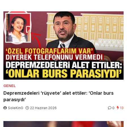
GENEL
Depremzedeleri ‘rüşvete’ alet ettiler: ‘Onlar burs
parasıydı’
SoleKinG
22 Haziran 2026
0
13