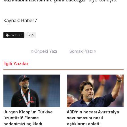
Kaynak: Haber7
Ekip
Etiketler
Yazı
« Önceki Yazı
Sonraki Yazı »
dolaşımı
İlgili Yazılar
Jurgen Klopp’un Türkiye
ABD’nin hocası Avustralya
üzüntüsü! Elenme
savunmasını nasıl
nedenimizi açıkladı
aştıklarını anlattı