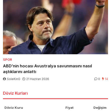
SPOR
ABD’nin hocası Avustralya savunmasını nasıl
aştıklarını anlattı
SoleKinG
21 Haziran 2026
0
14
Döviz Kurları
Döviz Kuru
Fiyat
Değişim