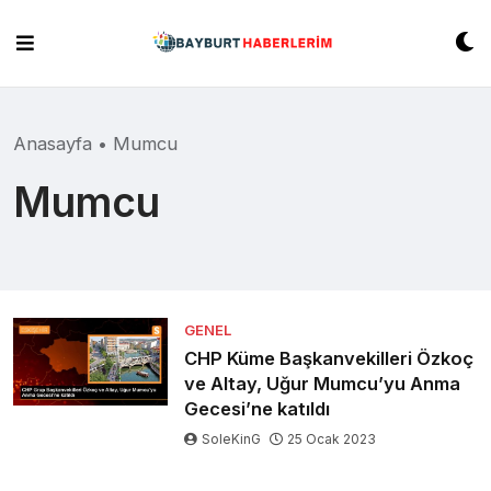
Skip
to
content
Anasayfa
•
Mumcu
Mumcu
GENEL
CHP Küme Başkanvekilleri Özkoç
ve Altay, Uğur Mumcu’yu Anma
Gecesi’ne katıldı
SoleKinG
25 Ocak 2023