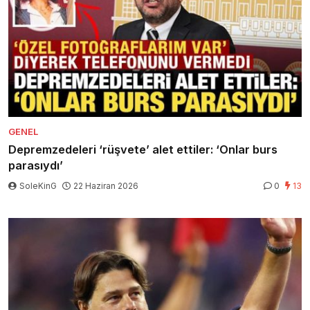
GENEL
Depremzedeleri ‘rüşvete’ alet ettiler: ‘Onlar burs
parasıydı’
SoleKinG
22 Haziran 2026
0
13