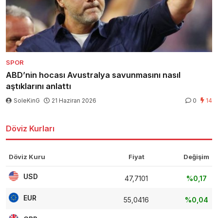
SPOR
ABD’nin hocası Avustralya savunmasını nasıl
aştıklarını anlattı
SoleKinG
21 Haziran 2026
0
14
Döviz Kurları
Döviz Kuru
Fiyat
Değişim
USD
47,7101
%0,17
EUR
55,0416
%0,04