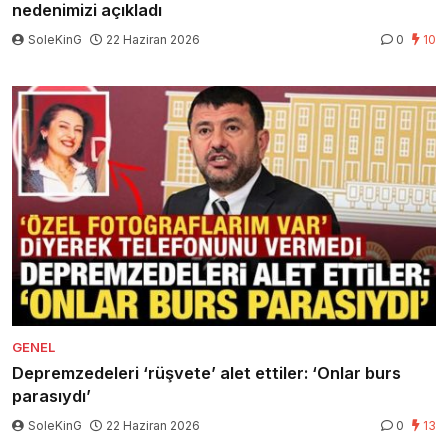
nedenimizi açıkladı
SoleKinG
22 Haziran 2026
0
10
GENEL
Depremzedeleri ‘rüşvete’ alet ettiler: ‘Onlar burs
parasıydı’
SoleKinG
22 Haziran 2026
0
13