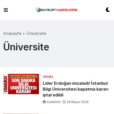
Skip
to
content
Anasayfa
•
Üniversite
Üniversite
GENEL
Lider Erdoğan imzaladı! İstanbul
Bilgi Üniversitesi kapatma kararı
iptal edildi
SoleKinG
26 Mayıs 2026