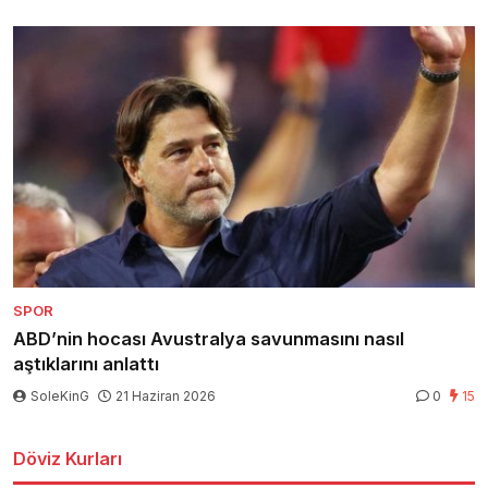
SPOR
ABD’nin hocası Avustralya savunmasını nasıl
aştıklarını anlattı
SoleKinG
21 Haziran 2026
0
15
Döviz Kurları