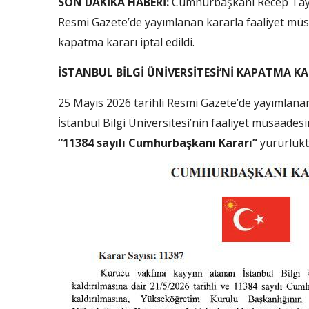
SON DAKİKA HABERİ:
Cumhurbaşkanı Recep Tayyi
Resmi Gazete’de yayımlanan kararla faaliyet müsaa
kapatma kararı iptal edildi.
İSTANBUL BİLGİ ÜNİVERSİTESİ’Nİ KAPATMA KAR
25 Mayıs 2026 tarihli Resmi Gazete’de yayımlan
İstanbul Bilgi Üniversitesi’nin faaliyet müsaadesi
“11384 sayılı Cumhurbaşkanı Kararı”
yürürlükte