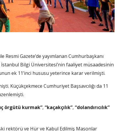
ile Resmi Gazete’de yayımlanan Cumhurbaşkanı
stanbul Bilgi Üniversitesi’nin faaliyet müsaadesinin
nun ek 11’inci hususu yeterince karar verilmişti.
çmişti. Küçükçekmece Cumhuriyet Başsavcılığı da 11
zenlemişti.
uç örgütü kurmak”
,
“kaçakçılık”
,
“dolandırıcılık”
.
ski rektörü ve Hür ve Kabul Edilmiş Masonlar