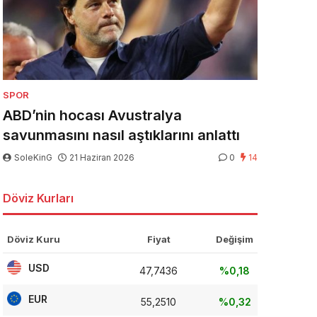
SPOR
ABD’nin hocası Avustralya
savunmasını nasıl aştıklarını anlattı
SoleKinG
21 Haziran 2026
0
14
Döviz Kurları
Döviz Kuru
Fiyat
Değişim
USD
47,7436
%0,18
EUR
55,2510
%0,32