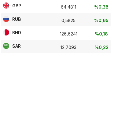
GBP
64,4811
%0,38
RUB
0,5825
%0,65
BHD
126,6241
%0,18
SAR
12,7093
%0,22