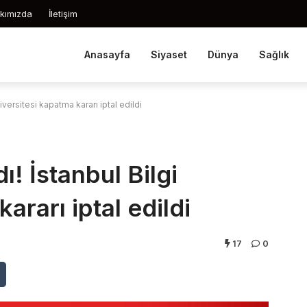
kımızda
İletişim
Anasayfa
Siyaset
Dünya
Sağlık
iversitesi kapatma kararı iptal edildi
! İstanbul Bilgi
ararı iptal edildi
17
0