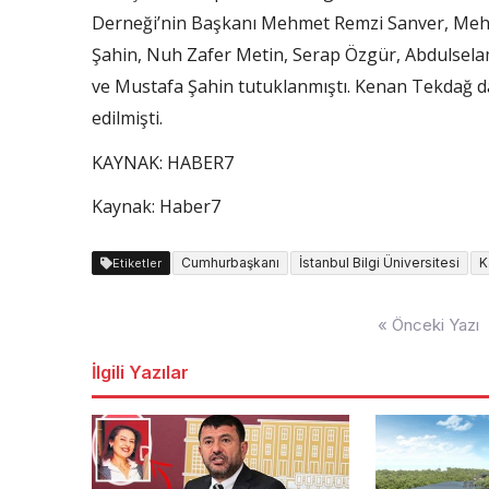
Derneği’nin Başkanı Mehmet Remzi Sanver, Meh
Şahin, Nuh Zafer Metin, Serap Özgür, Abdulselam
ve Mustafa Şahin tutuklanmıştı. Kenan Tekdağ 
edilmişti.
KAYNAK:
HABER7
Kaynak: Haber7
Cumhurbaşkanı
İstanbul Bilgi Üniversitesi
K
Etiketler
Yazı
« Önceki Yazı
dolaşımı
İlgili Yazılar