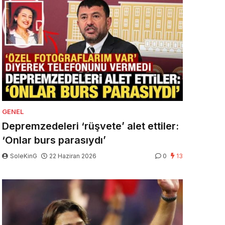
GENEL
Depremzedeleri ‘rüşvete’ alet ettiler:
‘Onlar burs parasıydı’
SoleKinG
22 Haziran 2026
0
13