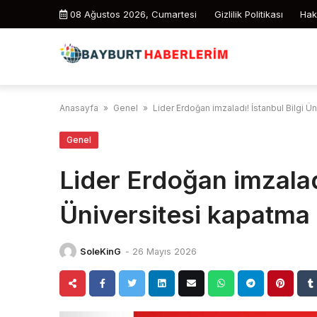
Skip
08 Ağustos 2026, Cumartesi
Gizlilik Politikası
Hak
to
content
Anasayfa
»
Genel
»
Lider Erdoğan imzaladı! İstanbul Bilgi Ün
Genel
Lider Erdoğan imzaladı
Üniversitesi kapatma k
SoleKinG
-
26 Mayıs 2026