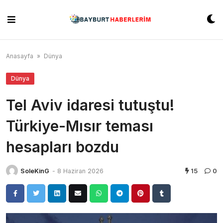
Skip
to
content
Anasayfa
»
Dünya
Dünya
Tel Aviv idaresi tutuştu!
Türkiye-Mısır teması
hesapları bozdu
SoleKinG
-
8 Haziran 2026
15
0