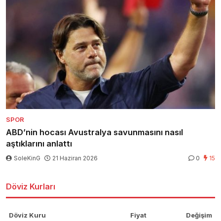
SPOR
ABD’nin hocası Avustralya savunmasını nasıl
aştıklarını anlattı
SoleKinG
21 Haziran 2026
0
15
Döviz Kurları
Döviz Kuru
Fiyat
Değişim