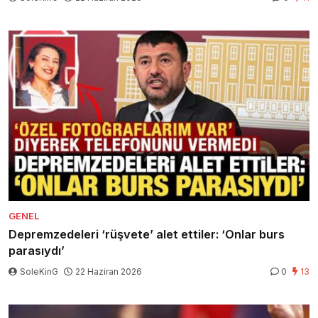
GENEL
Depremzedeleri ‘rüşvete’ alet ettiler: ‘Onlar burs
parasıydı’
SoleKinG
22 Haziran 2026
0
13