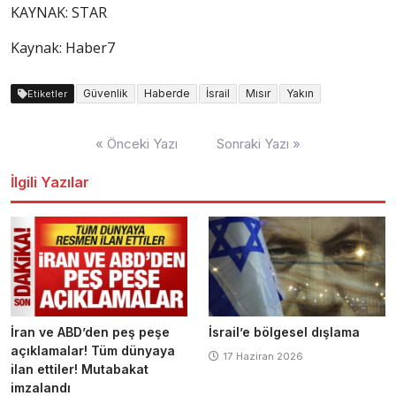
KAYNAK:
STAR
Kaynak: Haber7
Güvenlik
Haberde
İsrail
Mısır
Yakın
Etiketler
Yazı
« Önceki Yazı
Sonraki Yazı »
dolaşımı
İlgili Yazılar
İran ve ABD’den peş peşe
İsrail’e bölgesel dışlama
açıklamalar! Tüm dünyaya
17 Haziran 2026
ilan ettiler! Mutabakat
imzalandı