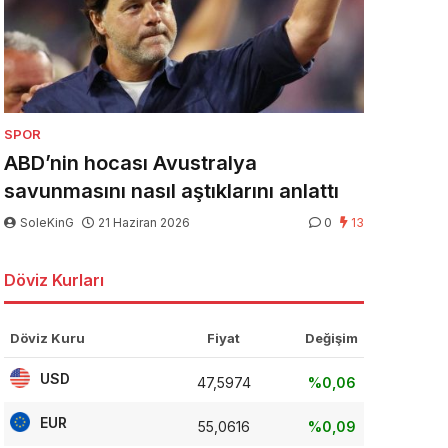
SPOR
ABD’nin hocası Avustralya
savunmasını nasıl aştıklarını anlattı
SoleKinG
21 Haziran 2026
0
13
Döviz Kurları
Döviz Kuru
Fiyat
Değişim
USD
47,5974
%0,06
EUR
55,0616
%0,09