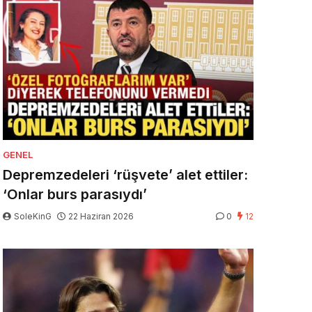
GENEL
Depremzedeleri ‘rüşvete’ alet ettiler:
‘Onlar burs parasıydı’
SoleKinG
22 Haziran 2026
0
12