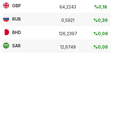
GBP
64,2243
%0,18
RUB
0,5921
%0,39
BHD
126,2397
%0,06
SAR
12,6749
%0,06