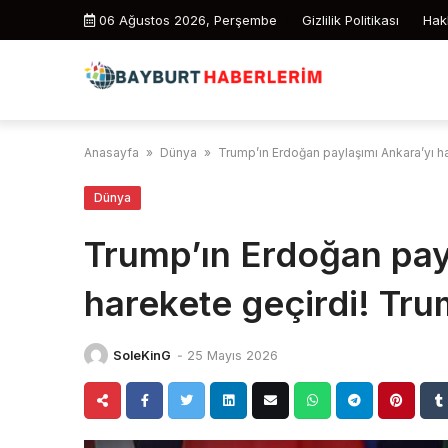
Skip
06 Ağustos 2026, Perşembe
Gizlilik Politikası
Hak
to
content
Anasayfa
»
Dünya
»
Trump’ın Erdoğan paylaşımı Ankara’yı ha
Dünya
Trump’ın Erdoğan pay
harekete geçirdi! Tru
SoleKinG
-
25 Mayıs 2026