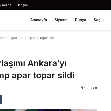
kımızda
İletişim
Anasayfa
Siyaset
Dünya
Sağlık
rekete geçirdi! Trump apar topar sildi
laşımı Ankara’yı
mp apar topar sildi
15
0