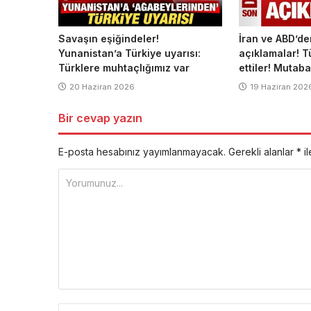
Savaşın eşiğindeler!
İran ve ABD’d
Yunanistan’a Türkiye uyarısı:
açıklamalar! 
Türklere muhtaçlığımız var
ettiler! Mutab
20 Haziran 2026
19 Haziran 202
Bir cevap yazın
E-posta hesabınız yayımlanmayacak.
Gerekli alanlar
*
il