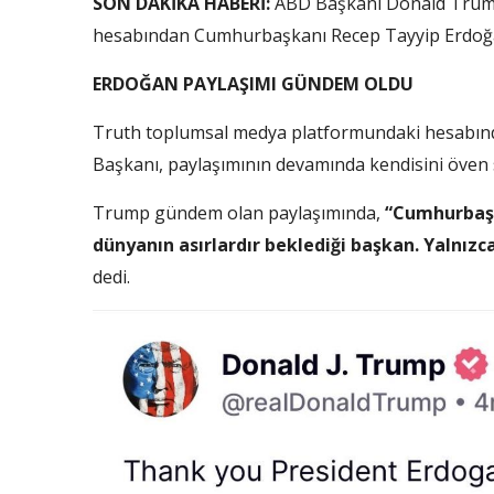
SON DAKİKA HABERİ:
ABD Başkanı Donald Trump
hesabından Cumhurbaşkanı Recep Tayyip Erdoğan 
ERDOĞAN PAYLAŞIMI GÜNDEM OLDU
Truth toplumsal medya platformundaki hesabı
Başkanı, paylaşımının devamında kendisini öven s
Trump gündem olan paylaşımında,
“Cumhurbaşk
dünyanın asırlardır beklediği başkan. Yalnız
dedi.