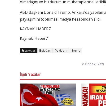
olmadığını ve bu durumun muhataplarına iletildiğin
ABD Başkanı Donald Trump, Ankara’da yapılan 
paylaşımını toplumsal medya hesabından sildi.
KAYNAK:
HABER7
Kaynak: Haber7
Erdoğan
Paylaşım
Trump
Etiketler
Yazı
« Önceki Yazı
dolaşımı
İlgili Yazılar