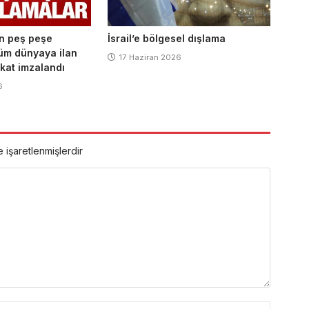
en peş peşe
İsrail’e bölgesel dışlama
Tüm dünyaya ilan
17 Haziran 2026
akat imzalandı
6
e işaretlenmişlerdir